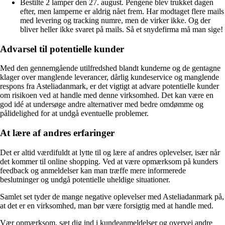
Bestilte 2 lamper den 27. august. Pengene blev trukket dagen
efter, men lamperne er aldrig nået frem. Har modtaget flere mails
med levering og tracking numre, men de virker ikke. Og der
bliver heller ikke svaret på mails. Så et snydefirma må man sige!
Advarsel til potentielle kunder
Med den gennemgående utilfredshed blandt kunderne og de gentagne
klager over manglende leverancer, dårlig kundeservice og manglende
respons fra Asteliadanmark, er det vigtigt at advare potentielle kunder
om risikoen ved at handle med denne virksomhed. Det kan være en
god idé at undersøge andre alternativer med bedre omdømme og
pålidelighed for at undgå eventuelle problemer.
At lære af andres erfaringer
Det er altid værdifuldt at lytte til og lære af andres oplevelser, især når
det kommer til online shopping. Ved at være opmærksom på kunders
feedback og anmeldelser kan man træffe mere informerede
beslutninger og undgå potentielle uheldige situationer.
Samlet set tyder de mange negative oplevelser med Asteliadanmark på,
at det er en virksomhed, man bør være forsigtig med at handle med.
Vær opmærksom, sæt dig ind i kundeanmeldelser og overvej andre