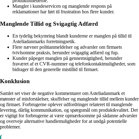
produktbillederne.
Mangler i kundeservicen og manglende respons på
reklamationer har ført til frustration hos flere kunder.
Manglende Tillid og Svigagtig Adfærd
En tydelig bekymring blandt kunderne er manglen på tillid til
Asteliadanmarks forretningsetik.
Flere nævner politianmeldelser og advarsler om firmaets
tvivlsomme praksis, herunder svigagtig adfærd og fup.
Kunder påpeger manglen på gennemsigtighed, herunder
fraværet af et CVR-nummer og telefonkontaktmuligheder, som
bidrager til den generelle mistillid til firmaet.
Konklusion
Samlet set viser de negative kommentarer om Asteliadanmark et
mønster af misforståelser, skuffelser og manglende tillid mellem kunder
og firmaet. Forbrugerne oplever udfordringer relateret til manglende
levering, dårlig kommunikation, og spørgsmål om produktkvalitet. Det
er vigtigt for forbrugerne at være opmærksomme på sådanne advarsler
og overveje alternative handlemuligheder for at undgå potentielle
problemer.