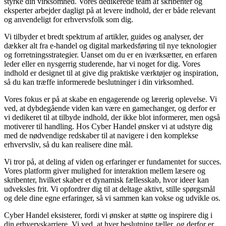
styrke din virksomhed. Vores dedikerede team af skribenter og
eksperter arbejder dagligt på at levere indhold, der er både relevant
og anvendeligt for erhvervsfolk som dig.
Vi tilbyder et bredt spektrum af artikler, guides og analyser, der
dækker alt fra e-handel og digital markedsføring til nye teknologier
og forretningsstrategier. Uanset om du er en iværksætter, en erfaren
leder eller en nysgerrig studerende, har vi noget for dig. Vores
indhold er designet til at give dig praktiske værktøjer og inspiration,
så du kan træffe informerede beslutninger i din virksomhed.
Vores fokus er på at skabe en engagerende og lærerig oplevelse. Vi
ved, at dybdegående viden kan være en gamechanger, og derfor er
vi dedikeret til at tilbyde indhold, der ikke blot informerer, men også
motiverer til handling. Hos Cyber Handel ønsker vi at udstyre dig
med de nødvendige redskaber til at navigere i den komplekse
erhvervsliv, så du kan realisere dine mål.
Vi tror på, at deling af viden og erfaringer er fundamentet for succes.
Vores platform giver mulighed for interaktion mellem læsere og
skribenter, hvilket skaber et dynamisk fællesskab, hvor ideer kan
udveksles frit. Vi opfordrer dig til at deltage aktivt, stille spørgsmål
og dele dine egne erfaringer, så vi sammen kan vokse og udvikle os.
Cyber Handel eksisterer, fordi vi ønsker at støtte og inspirere dig i
din erhvervskarriere. Vi ved, at hver beslutning tæller, og derfor er