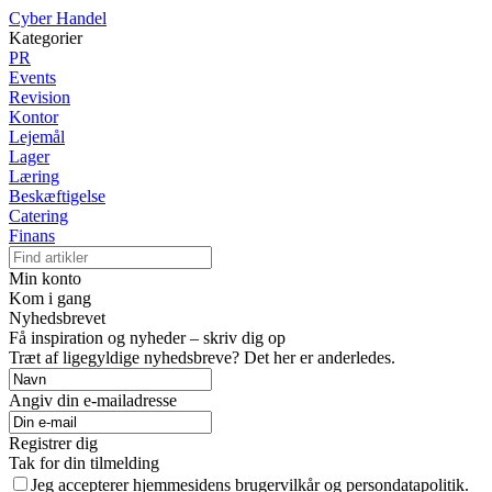
Cyber Handel
Kategorier
PR
Events
Revision
Kontor
Lejemål
Lager
Læring
Beskæftigelse
Catering
Finans
Min konto
Kom i gang
Nyhedsbrevet
Få inspiration og nyheder – skriv dig op
Træt af ligegyldige nyhedsbreve? Det her er anderledes.
Angiv din e-mailadresse
Registrer dig
Tak for din tilmelding
Jeg accepterer hjemmesidens brugervilkår og persondatapolitik.