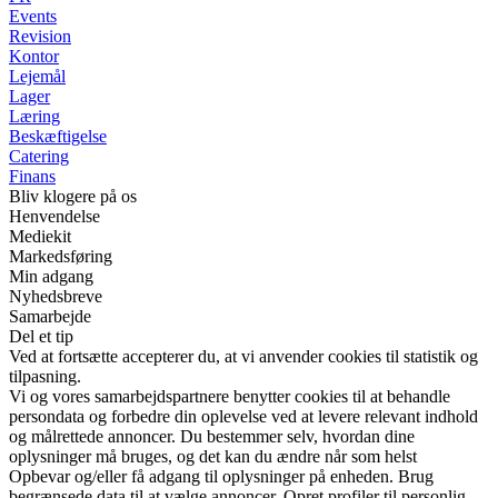
Events
Revision
Kontor
Lejemål
Lager
Læring
Beskæftigelse
Catering
Finans
Bliv klogere på os
Henvendelse
Mediekit
Markedsføring
Min adgang
Nyhedsbreve
Samarbejde
Del et tip
Ved at fortsætte accepterer du, at vi anvender cookies til statistik og
tilpasning.
Vi og vores samarbejdspartnere benytter cookies til at behandle
persondata og forbedre din oplevelse ved at levere relevant indhold
og målrettede annoncer. Du bestemmer selv, hvordan dine
oplysninger må bruges, og det kan du ændre når som helst
Opbevar og/eller få adgang til oplysninger på enheden. Brug
begrænsede data til at vælge annoncer. Opret profiler til personlig