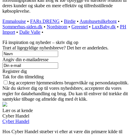
forretningspraksis kan Bog & Idé opbygge en stærkere relation til
deres kunder og skabe en mere effektiv og tilfredsstillende
købsoplevelse.
Emmalouise
•
FARs DRENG
•
Birdie
•
Autohusetsilkeborg
•
Sommerhus-siden.dk
•
Nordstrom
•
Greentel
•
LuxBaby.dk
•
PH
Import
•
Dalle Valle
•
Få inspiration og nyheder – skriv dig op
Træt af ligegyldige nyhedsbreve? Det her er anderledes.
Angiv din e-mailadresse
Registrer dig
Tak for din tilmelding
Jeg accepterer hjemmesidens brugervilkår og persondatapolitik.
Når du skriver dig op til vores nyhedsbrev, accepterer du vores
regler for databehandling og brug. Du kan til enhver tid trække dit
samtykke tilbage og afmelde dig med ét klik.
Lær os at kende
Cyber Handel
Cyber Handel
Hos Cyber Handel stræber vi efter at være din primære kilde til