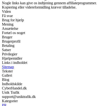
Nogle links kan give os indtjening gennem affiliateprogrammer.
Kopiering eller videreformidling kræver tilladelse.
Viden
Få svar
Brug for hjælp
Mening
Ansættelse
Fortæl os noget
Bruger
Brugerprofil
Betaling
Satser
Privilegier
Hjælpemidler
Links i indholdet
Sitemap
Tekster
Galleri
Blog
Indholdskilde
CyberHandel.dk
Unik Trafik
support@uniktrafik.dk
Kategorier
PR