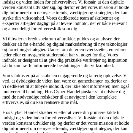
indsigt og viden inden for erhvervslivet. Vi forstår, at den digitale
verden konstant udvikler sig, og derfor er det vores mission at holde
dig informeret om de nyeste trends, værktøjer og strategier, der kan
styrke din virksomhed. Vores dedikerede team af skribenter og
eksperter arbejder dagligt på at levere indhold, der er både relevant
og anvendeligt for erhvervsfolk som dig.
Vi tilbyder et bredt spektrum af artikler, guides og analyser, der
dækker alt fra e-handel og digital markedsføring til nye teknologier
og forretningsstrategier. Uanset om du er en iværksætter, en erfaren
leder eller en nysgerrig studerende, har vi noget for dig. Vores
indhold er designet til at give dig praktiske værktøjer og inspiration,
så du kan træffe informerede beslutninger i din virksomhed.
Vores fokus er på at skabe en engagerende og lærerig oplevelse. Vi
ved, at dybdegående viden kan være en gamechanger, og derfor er
vi dedikeret til at tilbyde indhold, der ikke blot informerer, men også
motiverer til handling. Hos Cyber Handel ønsker vi at udstyre dig
med de nødvendige redskaber til at navigere i den komplekse
erhvervsliv, så du kan realisere dine mål.
Hos Cyber Handel stræber vi efter at være din primære kilde til
indsigt og viden inden for erhvervslivet. Vi forstår, at den digitale
verden konstant udvikler sig, og derfor er det vores mission at holde
dig informeret om de nyeste trends, værktøjer og strategier, der kan