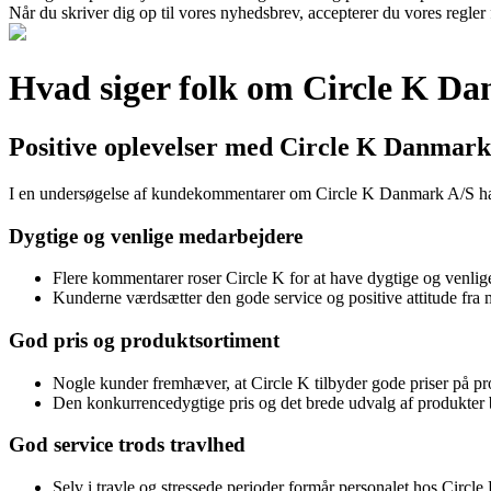
Når du skriver dig op til vores nyhedsbrev, accepterer du vores regler
Hvad siger folk om Circle K D
Positive oplevelser med Circle K Danmar
I en undersøgelse af kundekommentarer om Circle K Danmark A/S har 
Dygtige og venlige medarbejdere
Flere kommentarer roser Circle K for at have dygtige og venlig
Kunderne værdsætter den gode service og positive attitude fra 
God pris og produktsortiment
Nogle kunder fremhæver, at Circle K tilbyder gode priser på p
Den konkurrencedygtige pris og det brede udvalg af produkter b
God service trods travlhed
Selv i travle og stressede perioder formår personalet hos Circle