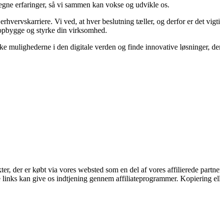
ine egne erfaringer, så vi sammen kan vokse og udvikle os.
 erhvervskarriere. Vi ved, at hver beslutning tæller, og derfor er det vigt
t opbygge og styrke din virksomhed.
ske mulighederne i den digitale verden og finde innovative løsninger, 
kter, der er købt via vores websted som en del af vores affilierede part
le links kan give os indtjening gennem affiliateprogrammer. Kopiering ell