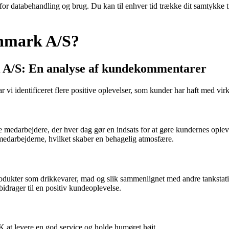
 for databehandling og brug. Du kan til enhver tid trække dit samtykke 
anmark A/S?
k A/S: En analyse af kundekommentarer
vi identificeret flere positive oplevelser, som kunder har haft med 
e medarbejdere, der hver dag gør en indsats for at gøre kundernes oplev
medarbejderne, hvilket skaber en behagelig atmosfære.
rodukter som drikkevarer, mad og slik sammenlignet med andre tankstati
idrager til en positiv kundeoplevelse.
 K at levere en god service og holde humøret højt.