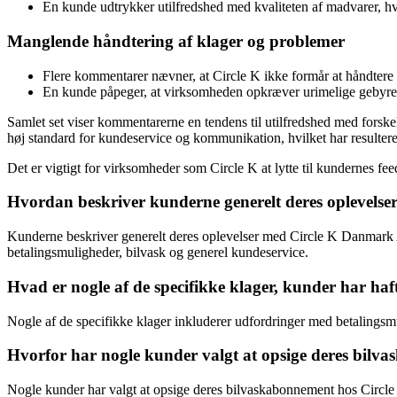
En kunde udtrykker utilfredshed med kvaliteten af madvarer, hvo
Manglende håndtering af klager og problemer
Flere kommentarer nævner, at Circle K ikke formår at håndtere k
En kunde påpeger, at virksomheden opkræver urimelige gebyrer o
Samlet set viser kommentarerne en tendens til utilfredshed med forske
høj standard for kundeservice og kommunikation, hvilket har resultere
Det er vigtigt for virksomheder som Circle K at lytte til kundernes fee
Hvordan beskriver kunderne generelt deres oplevels
Kunderne beskriver generelt deres oplevelser med Circle K Danmark 
betalingsmuligheder, bilvask og generel kundeservice.
Hvad er nogle af de specifikke klager, kunder har h
Nogle af de specifikke klager inkluderer udfordringer med betalings
Hvorfor har nogle kunder valgt at opsige deres bil
Nogle kunder har valgt at opsige deres bilvaskabonnement hos Circl