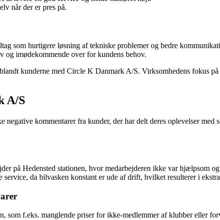
lv når der er pres på.
ltag som hurtigere løsning af tekniske problemer og bedre kommunika
tiv og imødekommende over for kundens behov.
hed blandt kunderne med Circle K Danmark A/S. Virksomhedens fokus på
k A/S
negative kommentarer fra kunder, der har delt deres oplevelser med 
der på Hedensted stationen, hvor medarbejderen ikke var hjælpsom og 
service, da bilvasken konstant er ude af drift, hvilket resulterer i ekst
varer
 som f.eks. manglende priser for ikke-medlemmer af klubber eller forv