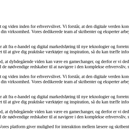
 og viden inden for erhvervslivet. Vi forstår, at den digitale verden kons
e din virksomhed. Vores dedikerede team af skribenter og eksperter arbej
r alt fra e-handel og digital markedsføring til nye teknologier og forretn
t til at give dig praktiske værktøjer og inspiration, så du kan træffe in
d, at dybdegående viden kan være en gamechanger, og derfor er vi dedike
 de nødvendige redskaber til at navigere i den komplekse erhvervsliv, s
 og viden inden for erhvervslivet. Vi forstår, at den digitale verden kons
e din virksomhed. Vores dedikerede team af skribenter og eksperter arbej
r alt fra e-handel og digital markedsføring til nye teknologier og forretn
t til at give dig praktiske værktøjer og inspiration, så du kan træffe in
d, at dybdegående viden kan være en gamechanger, og derfor er vi dedike
 de nødvendige redskaber til at navigere i den komplekse erhvervsliv, s
. Vores platform giver mulighed for interaktion mellem læsere og skriben