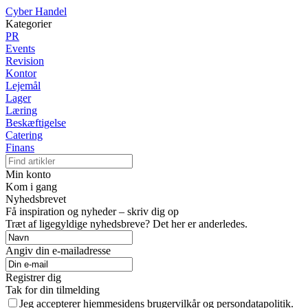
Cyber Handel
Kategorier
PR
Events
Revision
Kontor
Lejemål
Lager
Læring
Beskæftigelse
Catering
Finans
Min konto
Kom i gang
Nyhedsbrevet
Få inspiration og nyheder – skriv dig op
Træt af ligegyldige nyhedsbreve? Det her er anderledes.
Angiv din e-mailadresse
Registrer dig
Tak for din tilmelding
Jeg accepterer hjemmesidens brugervilkår og persondatapolitik.