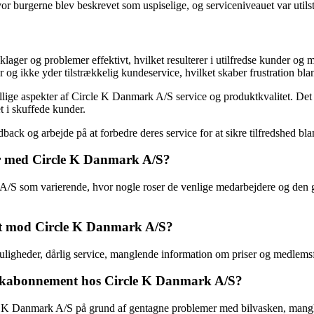
r burgerne blev beskrevet som uspiselige, og serviceniveauet var utils
lager og problemer effektivt, hvilket resulterer i utilfredse kunder og 
g ikke yder tilstrækkelig kundeservice, hvilket skaber frustration bla
llige aspekter af Circle K Danmark A/S service og produktkvalitet. Det
t i skuffede kunder.
dback og arbejde på at forbedre deres service for at sikre tilfredshed bl
er med Circle K Danmark A/S?
A/S som varierende, hvor nogle roser de venlige medarbejdere og den 
aft mod Circle K Danmark A/S?
muligheder, dårlig service, manglende information om priser og medlem
vaskabonnement hos Circle K Danmark A/S?
e K Danmark A/S på grund af gentagne problemer med bilvasken, mangle