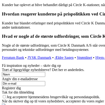
Kunder har oplevet at blive behandlet dårligt på Circle K-stationer, n
Hvordan reagerer kunderne på prispolitikken ved C
Kunder har blandet erfaringer med prispolitikken ved Circle K Danmar
andre tankstationer.
Hvad er nogle af de største udfordringer, som Circle
Nogle af de største udfordringer, som Circle K Danmark A/S står over
personalet og tekniske udfordringer med betalingssystemer.
Ferratum Bank
•
JYSK Danmark
•
Ældre Sagen
•
Strømlinet
•
Hjem-
Få inspiration og nyheder – skriv dig op
Træt af ligegyldige nyhedsbreve? Det her er anderledes.
Angiv din e-mailadresse
Registrer dig
Tak for din tilmelding
Jeg accepterer hjemmesidens brugervilkår og persondatapolitik.
Når du skriver dig op til vores nyhedsbrev, accepterer du vores regler