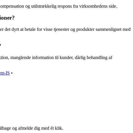
å kompensation og utilstrækkelig respons fra virksomhedens side.
ioner?
 det dyrt at betale for visse tjenester og produkter sammenlignet med
?
ion, manglende information til kunder, dårlig behandling af
em-IS
•
tilbage og afmelde dig med ét klik.