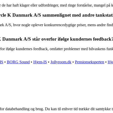
år de har haft klager eller udfordringer, med ringe forståelse, mangel p
ircle K Danmark A/S sammenlignet med andre tankstat
k A/S, hvor nogle oplever konkurrencedygtige priser, mens andre finder
 K Danmark A/S står overfor ifølge kundernes feedback
for ifølge kundernes feedback, omfatter problemer med bilvaskens funkt
IS
•
BORG Sound
•
Hjem-IS
•
Jollyroom.dk
•
Pensionseksperten
•
Hj
 for databehandling og brug. Du kan til enhver tid trække dit samtykke 