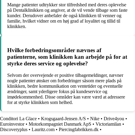
Mange patienter udtrykker stor tilfredshed med deres oplevelse
på Dentalklinikken og angiver, at de vil vende tilbage som faste
kunder. Derudover anbefaler de også klinikken til venner og
familie, hvilket vidner om en høj grad af loyalitet og tillid til
klinikken.
Hvilke forbedringsområder nævnes af
patienterne, som klinikken kan arbejde på for at
styrke deres service og oplevelse?
Selvom der overvejende er positive tilbagemeldinger, nævner
nogle patienter ønsker om forbedringer såsom mere plads på
klinikken, bedre kommunikation om ventetider og eventuelle
ændringer, samt yderligere fokus på kundeservice og
imødekommenhed. Disse områder kan være værd at adressere
for at styrke klinikken som helhed.
Conditori La Glace
•
Krogsgaard-Jensen A/S
•
Nike
•
Drive4you
•
Euroinvestor
•
Motorkompagniet Danmark ApS
•
Victoriamilan
•
Discoveryplus
•
Lauritz.com
•
Piercingfabrikken.dk
•