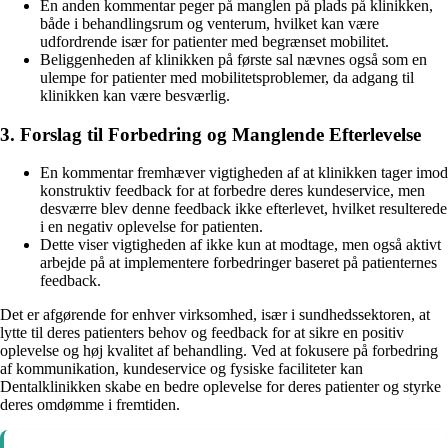
En anden kommentar peger på manglen på plads på klinikken,
både i behandlingsrum og venterum, hvilket kan være
udfordrende især for patienter med begrænset mobilitet.
Beliggenheden af klinikken på første sal nævnes også som en
ulempe for patienter med mobilitetsproblemer, da adgang til
klinikken kan være besværlig.
3. Forslag til Forbedring og Manglende Efterlevelse
En kommentar fremhæver vigtigheden af at klinikken tager imod
konstruktiv feedback for at forbedre deres kundeservice, men
desværre blev denne feedback ikke efterlevet, hvilket resulterede
i en negativ oplevelse for patienten.
Dette viser vigtigheden af ikke kun at modtage, men også aktivt
arbejde på at implementere forbedringer baseret på patienternes
feedback.
Det er afgørende for enhver virksomhed, især i sundhedssektoren, at
lytte til deres patienters behov og feedback for at sikre en positiv
oplevelse og høj kvalitet af behandling. Ved at fokusere på forbedring
af kommunikation, kundeservice og fysiske faciliteter kan
Dentalklinikken skabe en bedre oplevelse for deres patienter og styrke
deres omdømme i fremtiden.