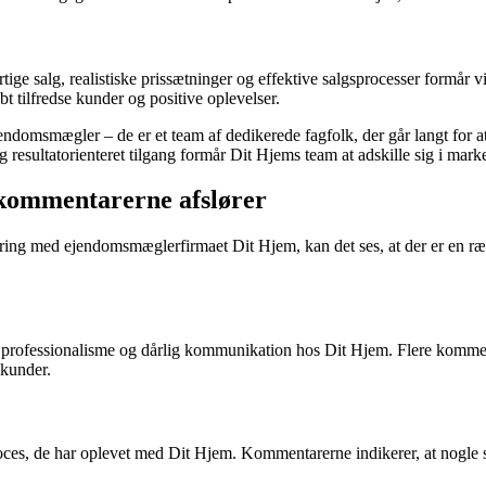
 hurtige salg, realistiske prissætninger og effektive salgsprocesser fo
t tilfredse kunder og positive oplevelser.
endomsmægler – de er et team af dedikerede fagfolk, der går langt for a
 resultatorienteret tilgang formår Dit Hjems team at adskille sig i mark
kommentarerne afslører
ing med ejendomsmæglerfirmaet Dit Hjem, kan det ses, at der er en ræk
 professionalisme og dårlig kommunikation hos Dit Hjem. Flere komment
 kunder.
s, de har oplevet med Dit Hjem. Kommentarerne indikerer, at nogle salg