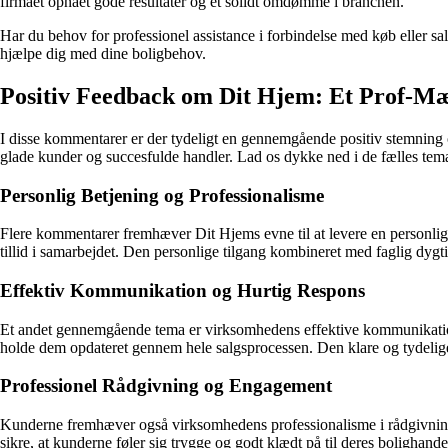
firmaet opnået gode resultater og et solidt omdømme i branchen.
Har du behov for professionel assistance i forbindelse med køb eller sal
hjælpe dig med dine boligbehov.
Positiv Feedback om Dit Hjem: Et Prof-Mæ
I disse kommentarer er der tydeligt en gennemgående positiv stemning 
glade kunder og succesfulde handler. Lad os dykke ned i de fælles tem
Personlig Betjening og Professionalisme
Flere kommentarer fremhæver Dit Hjems evne til at levere en personlig 
tillid i samarbejdet. Den personlige tilgang kombineret med faglig dygti
Effektiv Kommunikation og Hurtig Respons
Et andet gennemgående tema er virksomhedens effektive kommunikation 
holde dem opdateret gennem hele salgsprocessen. Den klare og tydelig
Professionel Rådgivning og Engagement
Kunderne fremhæver også virksomhedens professionalisme i rådgivnin
sikre, at kunderne føler sig trygge og godt klædt på til deres bolighan