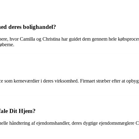
ed deres bolighandel?
købere, hvor Camilla og Christina har guidet dem gennem hele købsproces
køberne.
ce som kerneværdier i deres virksomhed. Firmaet stræber efter at opbyg
fale Dit Hjem?
nelle håndtering af ejendomshandler, deres dygtige ejendomsmæglere Ca