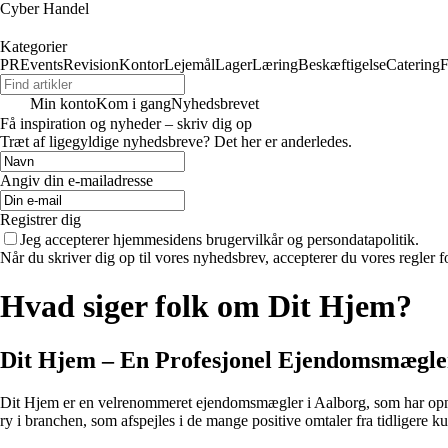
Cyber Handel
Kategorier
PR
Events
Revision
Kontor
Lejemål
Lager
Læring
Beskæftigelse
Catering
F
Min konto
Kom i gang
Nyhedsbrevet
Få inspiration og nyheder – skriv dig op
Træt af ligegyldige nyhedsbreve? Det her er anderledes.
Angiv din e-mailadresse
Registrer dig
Jeg accepterer hjemmesidens brugervilkår og persondatapolitik.
Når du skriver dig op til vores nyhedsbrev, accepterer du vores regler 
Hvad siger folk om Dit Hjem?
Dit Hjem – En Profesjonel Ejendomsmægle
Dit Hjem er en velrenommeret ejendomsmægler i Aalborg, som har opnået
ry i branchen, som afspejles i de mange positive omtaler fra tidligere k