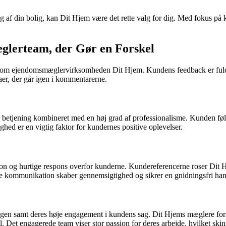
g af din bolig, kan Dit Hjem være det rette valg for dig. Med fokus på k
glerteam, der Gør en Forskel
om ejendomsmæglervirksomheden Dit Hjem. Kundens feedback er fuld af r
aer, der går igen i kommentarerne.
betjening kombineret med en høj grad af professionalisme. Kunden føler 
ghed er en vigtig faktor for kundernes positive oplevelser.
og hurtige respons overfor kunderne. Kundereferencerne roser Dit Hje
e kommunikation skaber gennemsigtighed og sikrer en gnidningsfri han
gen samt deres høje engagement i kundens sag. Dit Hjems mæglere for
del. Det engagerede team viser stor passion for deres arbejde, hvilket s