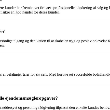
 kunder har fremhævet firmaets professionelle håndtering af salg og kø
t sikre en god handel for deres kunder.
re?
sonlige tilgang og dedikation til at skabe en tryg og positiv oplevelse
sen.
s anbefalinger taler for sig selv. Med hurtige og succesfulde bolighan
nelle ejendomsmægleropgaver?
æddersyet og personlig rådgivning tilpasset den enkelte kundes behov. 