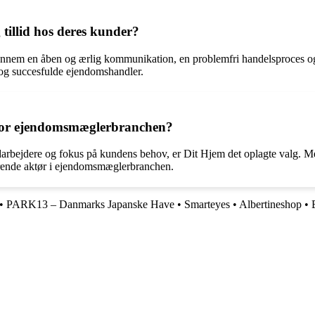
tillid hos deres kunder?
gennem en åben og ærlig kommunikation, en problemfri handelsproces og 
d og succesfulde ejendomshandler.
 for ejendomsmæglerbranchen?
rbejdere og fokus på kundens behov, er Dit Hjem det oplagte valg. M
førende aktør i ejendomsmæglerbranchen.
•
PARK13 – Danmarks Japanske Have
•
Smarteyes
•
Albertineshop
•