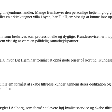
ng til ejendomshandler. Mange fremhæver den personlige betjening og g
ler en arkitekttegnet villa i byen, har Dit Hjem vist sig at kunne løse 
, som beskrives som professionelle og dygtige. Kundeservicen er i top
jem vist sig at være en pålidelig samarbejdspartner.
lg, hvor Dit Hjem har formået at opnå gode priser på kort tid. Kundeser
 Dit Hjem formået at skabe tilfredse kunder gennem deres dedikation og
 kunder.
gler i Aalborg, som formår at levere høj kvalitetsservice og skabe til