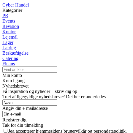
Cyber Handel
Kategorier
PR
Events
Revision
Kontor
Lejemål
Lager
Læring
Beskæftigelse
Catering
Finans
Min konto
Kom i gang
Nyhedsbrevet
Få inspiration og nyheder – skriv dig op
Træt af ligegyldige nyhedsbreve? Det her er anderledes.
Angiv din e-mailadresse
Registrer dig
Tak for din tilmelding
Jeg accepterer hjemmesidens brugervilkår og persondatapolitik.