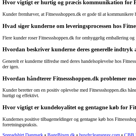
Hvor vigtigt er hurtig og præcis kommunikation for 
Kunder fremhæver, at Fitnessshoppen.dk er gode til at kommunikere hur
Hvad siger kunderne om leveringsprocessen hos Fitne
Flere kunder roser Fitnessshoppen.dk for omhyggelig emballering og p
Hvordan beskriver kunderne deres generelle indtryk 
Generelt er kunderne tilfredse med deres handelsoplevelse hos Fitne
der igen.
Hvordan håndterer Fitnessshoppen.dk problemer med fe
Kunder beretter om en positiv oplevelse med Fitnessshoppen.dks håndte
hurtigt og effektivt.
Hvor vigtigt er kundeloyalitet og gentagne køb for Fi
Kundernes positive tilbagemeldinger og gentagne køb hos Fitnessshop
forretningspraksis.
Spreadshirt Danmark
•
BageBixen.dk
•
buydrcleanspray.com
•
CBB 