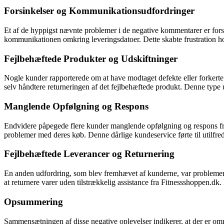
Forsinkelser og Kommunikationsudfordringer
Et af de hyppigst nævnte problemer i de negative kommentarer er forsink
kommunikationen omkring leveringsdatoer. Dette skabte frustration h
Fejlbehæftede Produkter og Udskiftninger
Nogle kunder rapporterede om at have modtaget defekte eller forkerte 
selv håndtere returneringen af det fejlbehæftede produkt. Denne type u
Manglende Opfølgning og Respons
Endvidere påpegede flere kunder manglende opfølgning og respons fra
problemer med deres køb. Denne dårlige kundeservice førte til utilfred
Fejlbehæftede Leverancer og Returnering
En anden udfordring, som blev fremhævet af kunderne, var problemer m
at returnere varer uden tilstrækkelig assistance fra Fitnessshoppen.dk.
Opsummering
Sammensætningen af disse negative oplevelser indikerer, at der er om