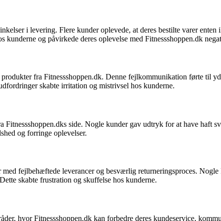
elser i levering. Flere kunder oplevede, at deres bestilte varer enten ik
os kunderne og påvirkede deres oplevelse med Fitnessshoppen.dk negat
produkter fra Fitnessshoppen.dk. Denne fejlkommunikation førte til yde
dfordringer skabte irritation og mistrivsel hos kunderne.
 Fitnessshoppen.dks side. Nogle kunder gav udtryk for at have haft svæ
shed og forringe oplevelser.
ed fejlbehæftede leverancer og besværlig returneringsproces. Nogle kun
 Dette skabte frustration og skuffelse hos kunderne.
råder, hvor Fitnessshoppen.dk kan forbedre deres kundeservice, kommuni