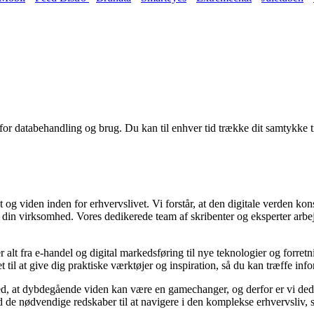
 for databehandling og brug. Du kan til enhver tid trække dit samtykke 
 og viden inden for erhvervslivet. Vi forstår, at den digitale verden kons
e din virksomhed. Vores dedikerede team af skribenter og eksperter arbej
r alt fra e-handel og digital markedsføring til nye teknologier og forretn
t til at give dig praktiske værktøjer og inspiration, så du kan træffe in
d, at dybdegående viden kan være en gamechanger, og derfor er vi dedike
 de nødvendige redskaber til at navigere i den komplekse erhvervsliv, s