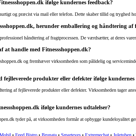
Fitnessshoppen.dk ifølge kundernes feedback?
tigt og præcist via mail eller telefon. Dette skaber tillid og tryghed
ssshoppen.dk, herunder emballering og håndtering af 
rofessionel håndtering af fragtprocessen. De værdsætter, at deres vare
af at handle med Fitnessshoppen.dk?
ssshoppen.dk og fremhæver virksomheden som pålidelig og serviceminde
jlleverede produkter eller defekter ifølge kundernes 
ring af fejlleverede produkter eller defekter. Virksomheden tager ansvar
tnessshoppen.dk ifølge kundernes udtalelser?
pen.dk tyder på, at virksomheden formår at opbygge kundeloyalitet gen
Mobil
•
Feed Bistro
•
Brunata
•
Smarteyes
•
Extremechat
•
Juletuben
•