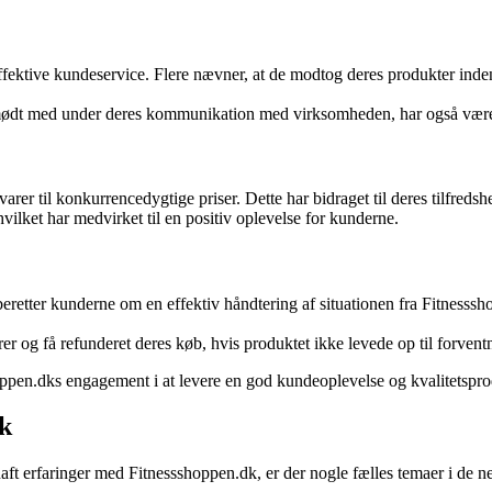
fektive kundeservice. Flere nævner, at de modtog deres produkter inden 
mødt med under deres kommunikation med virksomheden, har også været
arer til konkurrencedygtige priser. Dette har bidraget til deres tilfred
vilket har medvirket til en positiv oplevelse for kunderne.
etter kunderne om en effektiv håndtering af situationen fra Fitnessshop
er og få refunderet deres køb, hvis produktet ikke levede op til forvent
ppen.dks engagement i at levere en god kundeoplevelse og kvalitetsprod
k
t erfaringer med Fitnessshoppen.dk, er der nogle fælles temaer i de ne