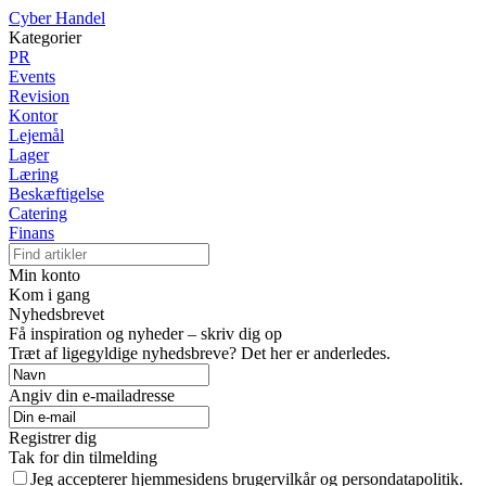
Cyber Handel
Kategorier
PR
Events
Revision
Kontor
Lejemål
Lager
Læring
Beskæftigelse
Catering
Finans
Min konto
Kom i gang
Nyhedsbrevet
Få inspiration og nyheder – skriv dig op
Træt af ligegyldige nyhedsbreve? Det her er anderledes.
Angiv din e-mailadresse
Registrer dig
Tak for din tilmelding
Jeg accepterer hjemmesidens brugervilkår og persondatapolitik.