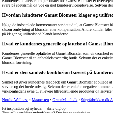
Kundernes udtalelser om personalet hos Gamst Blomster er overvejende
svare på spørgsmål og yde en god kundeserviceoplevelse. Selvom der
Hvordan håndterer Gamst Blomster klager og utilfre
Ifølge de indsamlede kommentarer ser det ud til, at Gamst Blomster h
såsom ombytning af blomster eller kompensation. Andre kunder føler sig 
på klager og utilfredshed blandt kunderne.
Hvad er kundernes generelle opfattelse af Gamst Bl
Kundernes generelle opfattelse af Gamst Blomster som virksomhed er p
Gamst Blomster til en anbefalelsesværdig butik. Selvom der er enkelt
blomsterforretning.
Hvad er den samlede konklusion baseret på kundern
Samlet set giver kundernes feedback om Gamst Blomster et billede af 
service og det brede udvalg. Selvom der er enkelte negative kommentar
virksomhedens evne til at levere tilfredsstillende produkter og service 
Nordic Wellness
•
Maanesten
•
GreenMatch.dk
•
Stigefabrikken.dk 
Få inspiration og nyheder – skriv dig op
Træt af ligegyldige nyhedsbreve? Det her er anderledes.