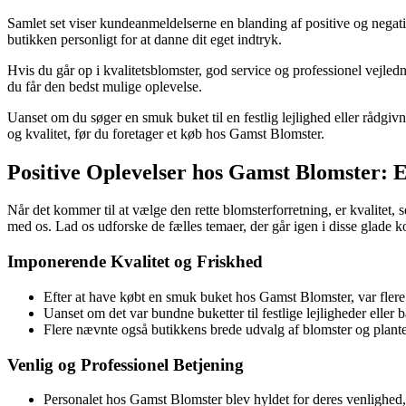
Samlet set viser kundeanmeldelserne en blanding af positive og negativ
butikken personligt for at danne dit eget indtryk.
Hvis du går op i kvalitetsblomster, god service og professionel vejle
du får den bedst mulige oplevelse.
Uanset om du søger en smuk buket til en festlig lejlighed eller rå
og kvalitet, før du foretager et køb hos Gamst Blomster.
Positive Oplevelser hos Gamst Blomster: 
Når det kommer til at vælge den rette blomsterforretning, er kvalitet,
med os. Lad os udforske de fælles temaer, der går igen i disse glade 
Imponerende Kvalitet og Friskhed
Efter at have købt en smuk buket hos Gamst Blomster, var flere
Uanset om det var bundne buketter til festlige lejligheder eller b
Flere nævnte også butikkens brede udvalg af blomster og planter
Venlig og Professionel Betjening
Personalet hos Gamst Blomster blev hyldet for deres venlighed