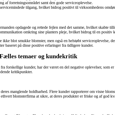
ing af forretningsområdet samt den gode serviceoplevelse.
servicemindede tilgang, hvilket bidrog positivt til virksomhedens omd
ermanden opdagede og rettede fejlen med det samme, hvilket skabte tilli
unikation omkring sine planters pleje, hvilket bidrog til en positiv 
e ikke blot smukke blomster, men også en helstøbt serviceoplevelse, de
 baseret på disse positive erfaringer fra tidligere kunder.
Fælles temaer og kundekritik
forskellige kunder, har der været en del negative oplevelser, som er v
dende kritikpunkter.
t deres manglende holdbarhed. Flere kunder rapporterer om visne blomste
thvert blomsterfirma at sikre, at deres produkter er friske og af god kvali