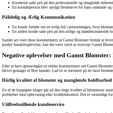
Kunderne satte pris på den professionelle og smagfulde indretn
En kontaktperson blev særligt fremhævet for hans smilende og 
Pålidelig og Ærlig Kommunikation
En kunde fortalte om en ærlig fejl i prissætningen, hvor blomst
En anden kunde satte pris på den ærlige og imødekommende komm
Samlet set viser disse kommentarer, at Gamst Blomster formår at lever
positiv handelsoplevelse, kan det være værd at overveje Gamst Blomster
Negative oplevelser med Gamst Blomster: 
Efter at have gennemgået en række kommentarer om Gamst Blomster fra 
blevet gentaget af flere kunder. Lad os se nærmere på de mest fremtræ
Dårlig kvalitet af blomster og manglende holdbarhed
En af de hyppigste klager går på den ringe kvalitet af blomsterne sam
problemer med opbevaring eller kvalitetskontrol. Det er væsentligt for e
Utilfredsstillende kundeservice