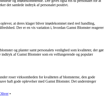
emindede og imødekommende. Der gives også ros til personalet for at
 det samlede indtryk af personalet positivt.
 oplever, at deres klager bliver imødekommet med reel handling,
tilfredshed. Der er en vis variation i, hvordan Gamst Blomster reagerer
lomster og planter samt personalets venlighed som kvaliteter, der gør
ede indtryk af Gamst Blomster som en velfungerende og populær
under roser virksomheden for kvaliteten af blomsterne, den gode
at have haft gode oplevelser med Gamst Blomster. Det understreger
Oliver
•