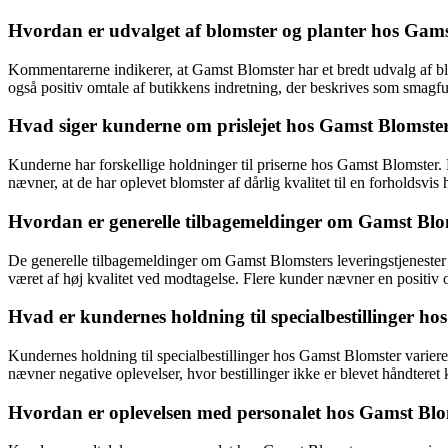
Hvordan er udvalget af blomster og planter hos Gam
Kommentarerne indikerer, at Gamst Blomster har et bredt udvalg af blo
også positiv omtale af butikkens indretning, der beskrives som smagfu
Hvad siger kunderne om prislejet hos Gamst Blomste
Kunderne har forskellige holdninger til priserne hos Gamst Blomster. N
nævner, at de har oplevet blomster af dårlig kvalitet til en forholdsv
Hvordan er generelle tilbagemeldinger om Gamst Blom
De generelle tilbagemeldinger om Gamst Blomsters leveringstjenester er
været af høj kvalitet ved modtagelse. Flere kunder nævner en positiv
Hvad er kundernes holdning til specialbestillinger h
Kundernes holdning til specialbestillinger hos Gamst Blomster varierer
nævner negative oplevelser, hvor bestillinger ikke er blevet håndteret k
Hvordan er oplevelsen med personalet hos Gamst Blom