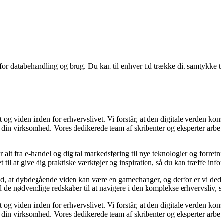
 for databehandling og brug. Du kan til enhver tid trække dit samtykke 
 og viden inden for erhvervslivet. Vi forstår, at den digitale verden kons
e din virksomhed. Vores dedikerede team af skribenter og eksperter arbej
r alt fra e-handel og digital markedsføring til nye teknologier og forretn
t til at give dig praktiske værktøjer og inspiration, så du kan træffe in
d, at dybdegående viden kan være en gamechanger, og derfor er vi dedike
 de nødvendige redskaber til at navigere i den komplekse erhvervsliv, s
 og viden inden for erhvervslivet. Vi forstår, at den digitale verden kons
e din virksomhed. Vores dedikerede team af skribenter og eksperter arbej