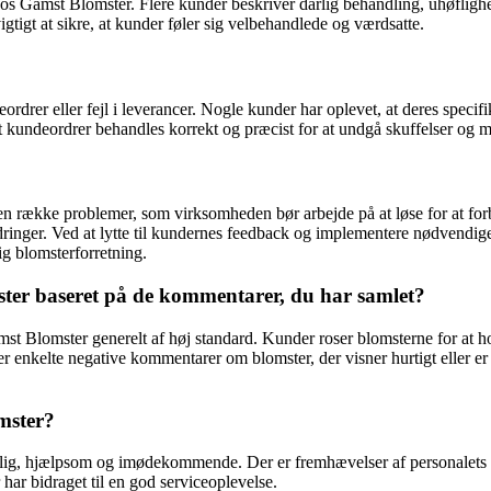
 hos Gamst Blomster. Flere kunder beskriver dårlig behandling, uhøfl
tigt at sikre, at kunder føler sig velbehandlede og værdsatte.
rer eller fejl i leverancer. Nogle kunder har oplevet, at deres specifik
t kundeordrer behandles korrekt og præcist for at undgå skuffelser og mi
række problemer, som virksomheden bør arbejde på at løse for at forb
forbedringer. Ved at lytte til kundernes feedback og implementere nødv
lig blomsterforretning.
ter baseret på de kommentarer, du har samlet?
Blomster generelt af høj standard. Kunder roser blomsterne for at holde 
 enkelte negative kommentarer om blomster, der visner hurtigt eller er af
mster?
lig, hjælpsom og imødekommende. Der er fremhævelser af personalets v
har bidraget til en god serviceoplevelse.