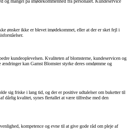
ighed og mangel på imødekommenhed fra personalet. Kundeservice
ke ønsker ikke er blevet imødekommet, eller at der er sket fejl i
sforståelser.
edre kundeoplevelsen. Kvaliteten af blomsterne, kundeservicen og
endige ændringer kan Gamst Blomster styrke deres omdømme og
sig friske i lang tid, og der er positive udtalelser om buketter til
 dårlig kvalitet, synes flertallet at være tilfredse med den
enlighed, kompetence og evne til at give gode råd om pleje af