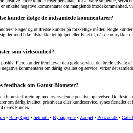
 positive. Flere kunder roser personalet for at være smilende, servic
 er enkelte negative kommentarer om manglende imødekommenhed, virker
dse kunder ifølge de indsamlede kommentarer?
åndterer klager og utilfredse kunder på forskellige måder. Nogle kunder
derimod ikke tilstrækkeligt hjulpet eller lyttet til, når de udtrykker u
omster som virksomhed?
ositiv. Flere kunder fremhæver den gode service, det brede udvalg af b
e negative kommentarer om dårlig kvalitet og service, virker det saml
es feedback om Gamst Blomster?
en blomsterforretning med overvejende positive oplevelser. De fleste k
er om dårlig kvalitet, prisniveau eller kundeservice, synes flertallet 
til deres kunder.
ApS
•
BabyRiget
•
helmuth
•
Byhappyme
•
Zoopet
•
Pixizoo.dk
•
Café 