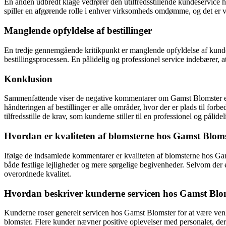
En anden udbredt klage vedrører den utilfredsstillende kundeservice
spiller en afgørende rolle i enhver virksomheds omdømme, og det er vig
Manglende opfyldelse af bestillinger
En tredje gennemgående kritikpunkt er manglende opfyldelse af kundeord
bestillingsprocessen. En pålidelig og professionel service indebærer, a
Konklusion
Sammenfattende viser de negative kommentarer om Gamst Blomster en 
håndteringen af bestillinger er alle områder, hvor der er plads til 
tilfredsstille de krav, som kunderne stiller til en professionel og pålide
Hvordan er kvaliteten af blomsterne hos Gamst Bloms
Ifølge de indsamlede kommentarer er kvaliteten af blomsterne hos Gamst 
både festlige lejligheder og mere sørgelige begivenheder. Selvom der er
overordnede kvalitet.
Hvordan beskriver kunderne servicen hos Gamst Blo
Kunderne roser generelt servicen hos Gamst Blomster for at være ven
blomster. Flere kunder nævner positive oplevelser med personalet, der 