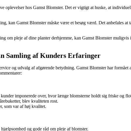
e oplevelser hos Gamst Blomster. Det er vigtigt at huske, at individuel
dning, kan Gamst Blomster måske være et besøg værd. Det anbefales at ta
dgivning om pleje af dine planter derhjemme, kan Gamst Blomster muli
En Samling af Kunders Erfaringer
 service og udvalg af afgørende betydning. Gamst Blomster har formået a
kommentarer:
 kunder imponerede over, hvor længe blomsterne holdt sig friske og flot
årebuketter, blev kvaliteten rost.
, som var af høj kvalitet.
, hjælpsomhed og gode råd om pleje af blomster.