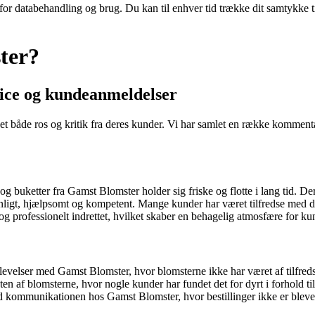
 for databehandling og brug. Du kan til enhver tid trække dit samtykke 
ter?
vice og kundeanmeldelser
et både ros og kritik fra deres kunder. Vi har samlet en række kommenta
 buketter fra Gamst Blomster holder sig friske og flotte i lang tid. Der 
igt, hjælpsomt og kompetent. Mange kunder har været tilfredse med den
 professionelt indrettet, hvilket skaber en behagelig atmosfære for ku
velser med Gamst Blomster, hvor blomsterne ikke har været af tilfredsst
teten af blomsterne, hvor nogle kunder har fundet det for dyrt i forhold t
kommunikationen hos Gamst Blomster, hvor bestillinger ikke er blevet hå