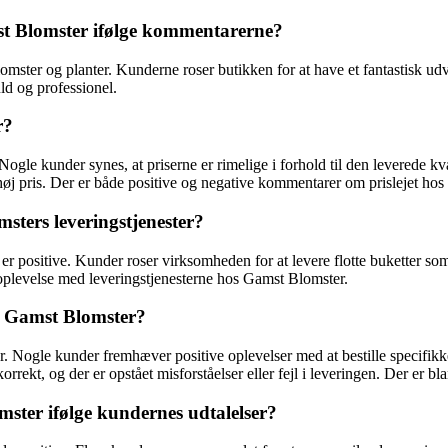
st Blomster ifølge kommentarerne?
mster og planter. Kunderne roser butikken for at have et fantastisk udv
ld og professionel.
r?
ogle kunder synes, at priserne er rimelige i forhold til den leverede kv
is høj pris. Der er både positive og negative kommentarer om prislejet ho
sters leveringstjenester?
 positive. Kunder roser virksomheden for at levere flotte buketter som a
 oplevelse med leveringstjenesterne hos Gamst Blomster.
os Gamst Blomster?
. Nogle kunder fremhæver positive oplevelser med at bestille specifikke
orrekt, og der er opstået misforståelser eller fejl i leveringen. Der er 
ster ifølge kundernes udtalelser?