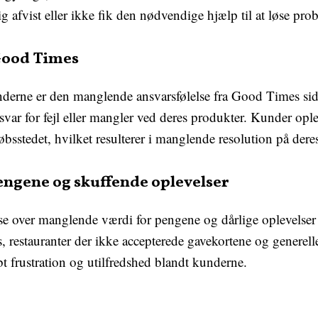
ig afvist eller ikke fik den nødvendige hjælp til at løse pr
Good Times
erne er den manglende ansvarsfølelse fra Good Times sid
ar for fejl eller mangler ved deres produkter. Kunder opleve
sstedet, hvilket resulterer i manglende resolution på dere
ngene og skuffende oplevelser
else over manglende værdi for pengene og dårlige oplevels
, restauranter der ikke accepterede gavekortene og generel
bt frustration og utilfredshed blandt kunderne.