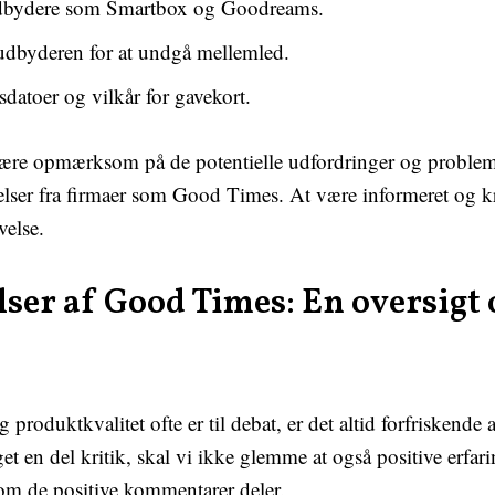
 udbydere som Smartbox og Goodreams.
 udbyderen for at undgå mellemled.
toer og vilkår for gavekort.
t være opmærksom på de potentielle udfordringer og proble
elser fra firmaer som Good Times. At være informeret og k
velse.
ser af Good Times: En oversigt 
produktkvalitet ofte er til debat, er det altid forfriskende 
n del kritik, skal vi ikke glemme at også positive erfaring
som de positive kommentarer deler.