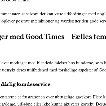
 kommentarer, at selvom der kan være udfordringer med nog
er oplever positive interaktioner og værdsætter den gode ser
ger med Good Times – Fælles tem
vet modtaget med blandede følelser hos kunderne, som ha
dtrykt deres utilfredshed med forskellige aspekter af Go
 dårlig kundeservice
rerne er frustrationen over ubrugelige gavekort. Flere ku
gyldige, udløbne eller ikke kunne aktiveres korrekt. Desude