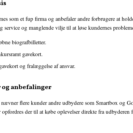
sis
es som et fup firma og anbefaler andre forbrugere at holde
ig service og manglende vilje til at løse kundernes probleme
bne biografbilletter.
nkursramt gavekort.
gavekort og fralæggelse af ansvar.
 og anbefalinger
es nævner flere kunder andre udbydere som Smartbox og G
 opfordres der til at købe oplevelser direkte fra udbyderen