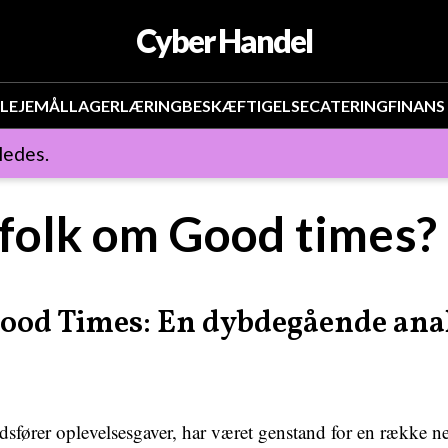
Cyber Handel
LEJEMÅL
LAGER
LÆRING
BESKÆFTIGELSE
CATERING
FINANS
ledes.
 folk om Good times?
od Times: En dybdegående anal
sfører oplevelsesgaver, har været genstand for en række 