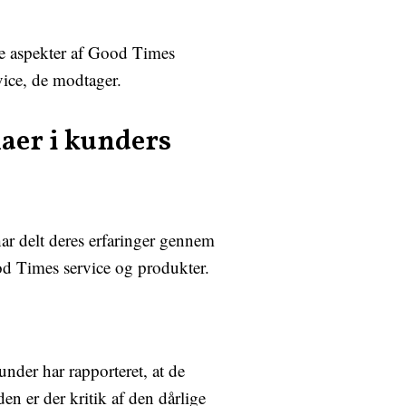
le aspekter af Good Times
vice, de modtager.
aer i kunders
r delt deres erfaringer gennem
od Times service og produkter.
nder har rapporteret, at de
n er der kritik af den dårlige