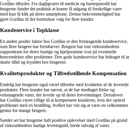
Gorillas tilbyder. Fra dagligvarer til medicin og barnepanodil har
brugerne fundet det praktisk at kunne få adgang til forskellige varer
med kun få klik på deres smartphone. Denne bekvemmelighed har
gjort Gorillas til det foretrukne valg for flere kunder.
Kundeservice i Topklasse
En anden positiv faktor hos Gorillas er den fremragende kundeservice,
som flere brugere har fremhævet. Brugere har rost virksomhedens
supportteam for deres hurtige og hjælpsomme svar på eventuelle
henvendelser eller problemer. Den gode kundeservice har bidraget til at
skabe tillid og loyalitet hos brugerne.
Kvalitetsprodukter og Tilfredsstillende Kompensation
Endelig har brugerne også været tilfredse med kvaliteten af de leverede
produkter. Flere kunder har nævnt, at de har modtaget friske og
velsmagende varer, der levede op til deres forventninger. Derudover
har Gorillas været villige til at kompensere kunderne, hvis der opstod
problemer med en bestilling, hvilket har vist sig at være en velkommen
gestus for mange brugere.
Samlet set har brugerne haft positive oplevelser med Gorillas på grund
af virksomhedens hurtige leveringstid, brede udvalg af varer,