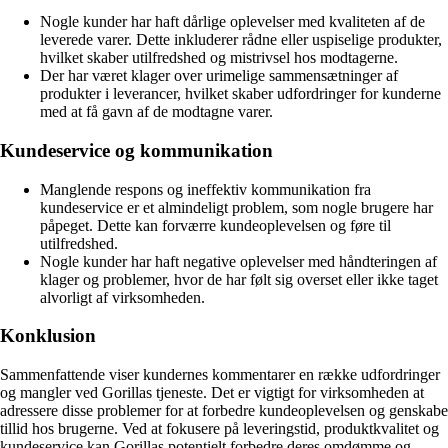
Nogle kunder har haft dårlige oplevelser med kvaliteten af de
leverede varer. Dette inkluderer rådne eller uspiselige produkter,
hvilket skaber utilfredshed og mistrivsel hos modtagerne.
Der har været klager over urimelige sammensætninger af
produkter i leverancer, hvilket skaber udfordringer for kunderne
med at få gavn af de modtagne varer.
Kundeservice og kommunikation
Manglende respons og ineffektiv kommunikation fra
kundeservice er et almindeligt problem, som nogle brugere har
påpeget. Dette kan forværre kundeoplevelsen og føre til
utilfredshed.
Nogle kunder har haft negative oplevelser med håndteringen af
klager og problemer, hvor de har følt sig overset eller ikke taget
alvorligt af virksomheden.
Konklusion
Sammenfattende viser kundernes kommentarer en række udfordringer
og mangler ved Gorillas tjeneste. Det er vigtigt for virksomheden at
adressere disse problemer for at forbedre kundeoplevelsen og genskabe
tillid hos brugerne. Ved at fokusere på leveringstid, produktkvalitet og
kundeservice kan Gorillas potentielt forbedre deres omdømme og