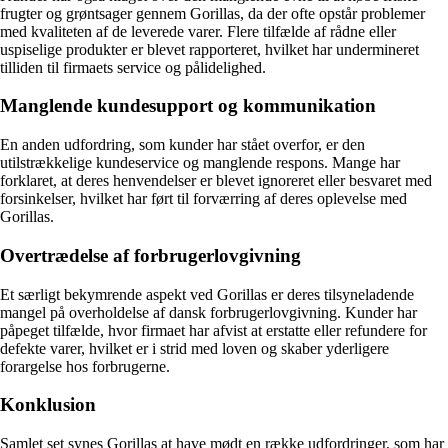
frugter og grøntsager gennem Gorillas, da der ofte opstår problemer
med kvaliteten af de leverede varer. Flere tilfælde af rådne eller
uspiselige produkter er blevet rapporteret, hvilket har undermineret
tilliden til firmaets service og pålidelighed.
Manglende kundesupport og kommunikation
En anden udfordring, som kunder har stået overfor, er den
utilstrækkelige kundeservice og manglende respons. Mange har
forklaret, at deres henvendelser er blevet ignoreret eller besvaret med
forsinkelser, hvilket har ført til forværring af deres oplevelse med
Gorillas.
Overtrædelse af forbrugerlovgivning
Et særligt bekymrende aspekt ved Gorillas er deres tilsyneladende
mangel på overholdelse af dansk forbrugerlovgivning. Kunder har
påpeget tilfælde, hvor firmaet har afvist at erstatte eller refundere for
defekte varer, hvilket er i strid med loven og skaber yderligere
forargelse hos forbrugerne.
Konklusion
Samlet set synes Gorillas at have mødt en række udfordringer, som har