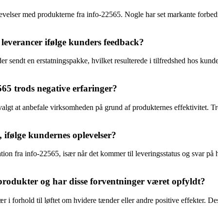
evelser med produkterne fra info-22565. Nogle har set markante forbedri
leverancer ifølge kunders feedback?
sendt en erstatningspakke, hvilket resulterede i tilfredshed hos kunden.
565 trods negative erfaringer?
algt at anbefale virksomheden på grund af produkternes effektivitet. Tr
ifølge kundernes oplevelser?
n fra info-22565, især når det kommer til leveringsstatus og svar på h
produkter og har disse forventninger været opfyldt?
 i forhold til løftet om hvidere tænder eller andre positive effekter. De