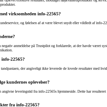
ar oplevet effektive resultater, modtaget højkvalitetsprodukter og servi
eprodukter.
ft med virksomheden info-22565?
undeservice, og følelsen af at være blevet snydt eller vildledt af info-2
underne?
 negativ anmeldelse på Trustpilot og forklarede, at der havde været sys
nikation.
 info-22565?
tandpastaen, der angiveligt ikke leverede de lovede resultater med hvider
ølge kundernes oplevelser?
n angivne leveringstid fra info-22565s hjemmeside. Dette har resulteret 
kter fra info-22565?