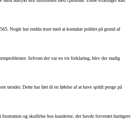
ce samt udtrykt stor tilfredshed med cphsmile. Disse erfaringer kan
2565. Nogle har endda truet med at kontakte politiet på grund af
temproblemer. Selvom der var en vis forklaring, blev der stadig
e tænder. Dette har ført til en følelse af at have spildt penge på
i frustration og skuffelse hos kunderne, der havde forventet hurtigere