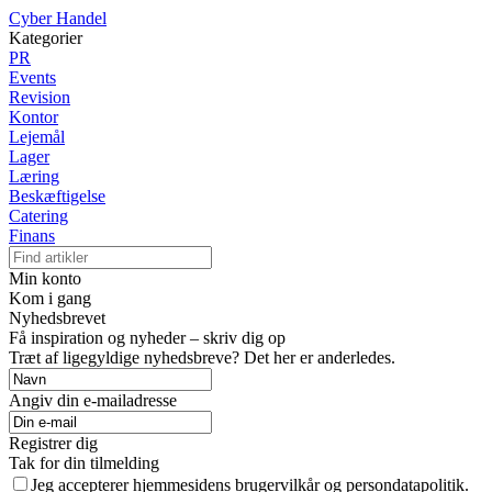
Cyber Handel
Kategorier
PR
Events
Revision
Kontor
Lejemål
Lager
Læring
Beskæftigelse
Catering
Finans
Min konto
Kom i gang
Nyhedsbrevet
Få inspiration og nyheder – skriv dig op
Træt af ligegyldige nyhedsbreve? Det her er anderledes.
Angiv din e-mailadresse
Registrer dig
Tak for din tilmelding
Jeg accepterer hjemmesidens brugervilkår og persondatapolitik.