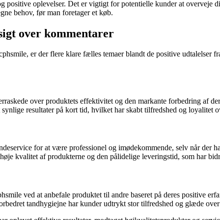
g positive oplevelser. Det er vigtigt for potentielle kunder at overveje
gne behov, før man foretager et køb.
rsigt over kommentarer
mile, er der flere klare fælles temaer blandt de positive udtalelser fr
rraskede over produktets effektivitet og den markante forbedring af de
nlige resultater på kort tid, hvilket har skabt tilfredshed og loyalitet 
deservice for at være professionel og imødekommende, selv når der ha
je kvalitet af produkterne og den pålidelige leveringstid, som har bidr
mile ved at anbefale produktet til andre baseret på deres positive erfa
rbedret tandhygiejne har kunder udtrykt stor tilfredshed og glæde over