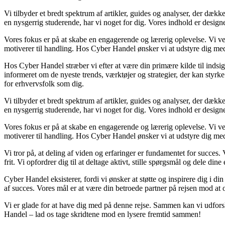
Vi tilbyder et bredt spektrum af artikler, guides og analyser, der dække
en nysgerrig studerende, har vi noget for dig. Vores indhold er designe
Vores fokus er på at skabe en engagerende og lærerig oplevelse. Vi ve
motiverer til handling. Hos Cyber Handel ønsker vi at udstyre dig med
Hos Cyber Handel stræber vi efter at være din primære kilde til indsigt
informeret om de nyeste trends, værktøjer og strategier, der kan styrk
for erhvervsfolk som dig.
Vi tilbyder et bredt spektrum af artikler, guides og analyser, der dække
en nysgerrig studerende, har vi noget for dig. Vores indhold er designe
Vores fokus er på at skabe en engagerende og lærerig oplevelse. Vi ve
motiverer til handling. Hos Cyber Handel ønsker vi at udstyre dig med
Vi tror på, at deling af viden og erfaringer er fundamentet for succes
frit. Vi opfordrer dig til at deltage aktivt, stille spørgsmål og dele d
Cyber Handel eksisterer, fordi vi ønsker at støtte og inspirere dig i din
af succes. Vores mål er at være din betroede partner på rejsen mod a
Vi er glade for at have dig med på denne rejse. Sammen kan vi udfor
Handel – lad os tage skridtene mod en lysere fremtid sammen!