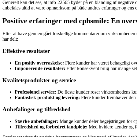
Generelt kan det ses, at info-22565 byder på en blanding af negative o
anbefales altid at være opmærksom på både andres erfaringer og ens e
Positive erfaringer med cphsmile: En ove
Efter at have gennemgået forskellige kommentarer om virksomheden cphs
har delt:
Effektive resultater
En positiv overraskelse:
Flere kunder har været behageligt ove
Imponerende resultater:
Efter konsekvent brug har mange set sy
Kvalitetsprodukter og service
Professionel service:
De fleste kunder roser virksomhedens kun
Fantastisk produkt og levering:
Flere kunder fremhæver den hø
Anbefalinger og tilfredshed
Stærke anbefalinger:
Mange kunder deler begejstringen for cphs
Tilfredshed og forbedret tandpleje:
Med hvidere tænder og fo