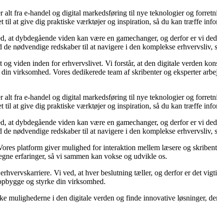
r alt fra e-handel og digital markedsføring til nye teknologier og forretn
t til at give dig praktiske værktøjer og inspiration, så du kan træffe in
d, at dybdegående viden kan være en gamechanger, og derfor er vi dedike
 de nødvendige redskaber til at navigere i den komplekse erhvervsliv, s
 og viden inden for erhvervslivet. Vi forstår, at den digitale verden kons
e din virksomhed. Vores dedikerede team af skribenter og eksperter arbej
r alt fra e-handel og digital markedsføring til nye teknologier og forretn
t til at give dig praktiske værktøjer og inspiration, så du kan træffe in
d, at dybdegående viden kan være en gamechanger, og derfor er vi dedike
 de nødvendige redskaber til at navigere i den komplekse erhvervsliv, s
. Vores platform giver mulighed for interaktion mellem læsere og skriben
ine egne erfaringer, så vi sammen kan vokse og udvikle os.
 erhvervskarriere. Vi ved, at hver beslutning tæller, og derfor er det vigt
t opbygge og styrke din virksomhed.
ske mulighederne i den digitale verden og finde innovative løsninger, 