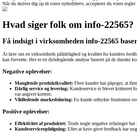
Når du skriver dig op til vores nyhedsbrev, accepterer du vores regler
Hvad siger folk om info-22565?
Få indsigt i virksomheden info-22565 base
At lære om en virksomheds pålidelighed og kvalitet fra kunders feedba
kan forvente. Her er en dybdegående analyse baseret på de danske 
Negative oplevelser:
Manglende produktkvalitet:
Flere kunder har påpeget, at firm
Dårlig service og levering:
Kundeservice er blevet kritiseret f
var angivet kortere.
Vildledende markedsføring:
En kunde udtrykte frustration ove
Positive oplevelser:
Effektivitet af produktet:
Trods nogle negative erfaringer har 
Kundeserviceopfølgning:
Efter at have givet feedback har nogl