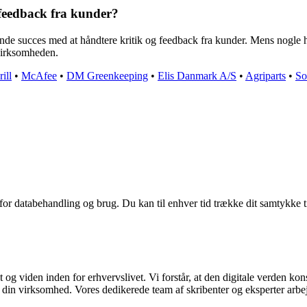
 feedback fra kunder?
de succes med at håndtere kritik og feedback fra kunder. Mens nogle ha
 virksomheden.
ill
•
McAfee
•
DM Greenkeeping
•
Elis Danmark A/S
•
Agriparts
•
So
 for databehandling og brug. Du kan til enhver tid trække dit samtykke 
 og viden inden for erhvervslivet. Vi forstår, at den digitale verden kons
e din virksomhed. Vores dedikerede team af skribenter og eksperter arbej