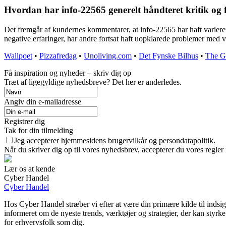
Hvordan har info-22565 generelt håndteret kritik og
Det fremgår af kundernes kommentarer, at info-22565 har haft varieren
negative erfaringer, har andre fortsat haft uopklarede problemer med
Wallpoet
•
Pizzafredag
•
Unoliving.com
•
Det Fynske Bilhus
•
The Gr
Få inspiration og nyheder – skriv dig op
Træt af ligegyldige nyhedsbreve? Det her er anderledes.
Angiv din e-mailadresse
Registrer dig
Tak for din tilmelding
Jeg accepterer hjemmesidens brugervilkår og persondatapolitik.
Når du skriver dig op til vores nyhedsbrev, accepterer du vores regler
Lær os at kende
Cyber Handel
Cyber Handel
Hos Cyber Handel stræber vi efter at være din primære kilde til indsigt
informeret om de nyeste trends, værktøjer og strategier, der kan styrk
for erhvervsfolk som dig.