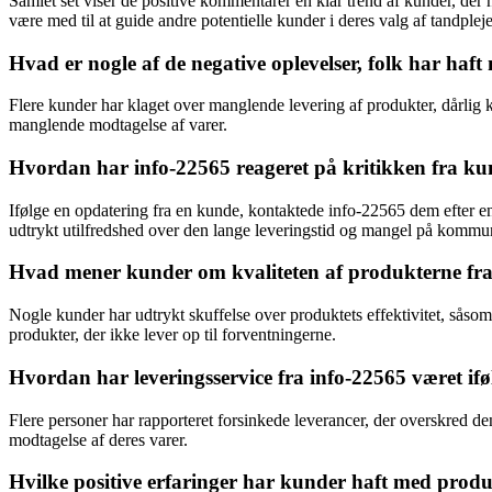
Samlet set viser de positive kommentarer en klar trend af kunder, der h
være med til at guide andre potentielle kunder i deres valg af tandplej
Hvad er nogle af de negative oplevelser, folk har ha
Flere kunder har klaget over manglende levering af produkter, dårlig k
manglende modtagelse af varer.
Hvordan har info-22565 reageret på kritikken fra k
Ifølge en opdatering fra en kunde, kontaktede info-22565 dem efter en
udtrykt utilfredshed over den lange leveringstid og mangel på kommu
Hvad mener kunder om kvaliteten af produkterne fra
Nogle kunder har udtrykt skuffelse over produktets effektivitet, såsom 
produkter, der ikke lever op til forventningerne.
Hvordan har leveringsservice fra info-22565 været if
Flere personer har rapporteret forsinkede leverancer, der overskred de
modtagelse af deres varer.
Hvilke positive erfaringer har kunder haft med produ