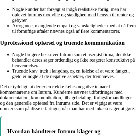
Nogle kunder har forsøgt at indgå realistiske forlig, men har
oplevet Intrums modvilje og stædighed med hensyn til renter og
gebyrer.
Arrogance, manglende empati og vanskeligheder med at nå frem
til fornuftige aftaler nævnes også af flere kommentatorer.
Uprofessionel opførsel og truende kommunikation
Nogle brugere beskriver Intrum som et useriøst firma, der ikke
behandler deres sager ordentligt og ikke reagerer konstruktivt på
henvendelser.
Truende krav, træk i langdrag og en følelse af at være fanget i
gæld er nogle af de negative aspekter, der fremhæves.
Det er tydeligt, at der er en række fælles negative temaer i
kommentarerne om Intrum. Kunderne nævner udfordringer med
dokumentation, kommunikation, tilbagebetaling, forligsforhandlinger
og den generelle opførsel fra Intrums side. Det er vigtigt at være
opmærksom på disse erfaringer, når man har med inkassosager at gøre.
Hvordan håndterer Intrum klager og