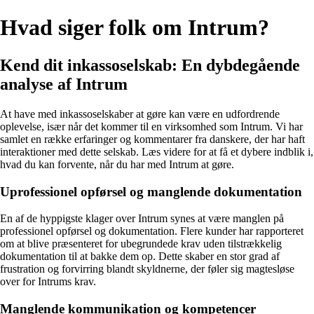
Hvad siger folk om Intrum?
Kend dit inkassoselskab: En dybdegående
analyse af Intrum
At have med inkassoselskaber at gøre kan være en udfordrende
oplevelse, især når det kommer til en virksomhed som Intrum. Vi har
samlet en række erfaringer og kommentarer fra danskere, der har haft
interaktioner med dette selskab. Læs videre for at få et dybere indblik i,
hvad du kan forvente, når du har med Intrum at gøre.
Uprofessionel opførsel og manglende dokumentation
En af de hyppigste klager over Intrum synes at være manglen på
professionel opførsel og dokumentation. Flere kunder har rapporteret
om at blive præsenteret for ubegrundede krav uden tilstrækkelig
dokumentation til at bakke dem op. Dette skaber en stor grad af
frustration og forvirring blandt skyldnerne, der føler sig magtesløse
over for Intrums krav.
Manglende kommunikation og kompetencer