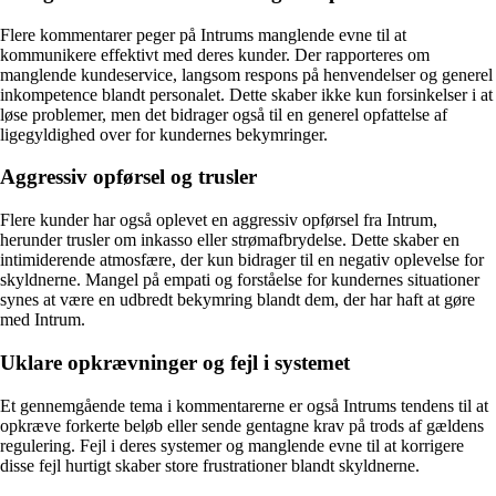
Flere kommentarer peger på Intrums manglende evne til at
kommunikere effektivt med deres kunder. Der rapporteres om
manglende kundeservice, langsom respons på henvendelser og generel
inkompetence blandt personalet. Dette skaber ikke kun forsinkelser i at
løse problemer, men det bidrager også til en generel opfattelse af
ligegyldighed over for kundernes bekymringer.
Aggressiv opførsel og trusler
Flere kunder har også oplevet en aggressiv opførsel fra Intrum,
herunder trusler om inkasso eller strømafbrydelse. Dette skaber en
intimiderende atmosfære, der kun bidrager til en negativ oplevelse for
skyldnerne. Mangel på empati og forståelse for kundernes situationer
synes at være en udbredt bekymring blandt dem, der har haft at gøre
med Intrum.
Uklare opkrævninger og fejl i systemet
Et gennemgående tema i kommentarerne er også Intrums tendens til at
opkræve forkerte beløb eller sende gentagne krav på trods af gældens
regulering. Fejl i deres systemer og manglende evne til at korrigere
disse fejl hurtigt skaber store frustrationer blandt skyldnerne.