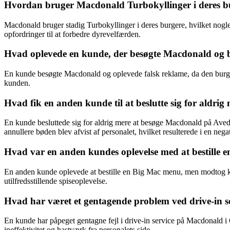
Hvordan bruger Macdonald Turbokyllinger i deres burg
Macdonald bruger stadig Turbokyllinger i deres burgere, hvilket nogle 
opfordringer til at forbedre dyrevelfærden.
Hvad oplevede en kunde, der besøgte Macdonald og bl
En kunde besøgte Macdonald og oplevede falsk reklame, da den burger, 
kunden.
Hvad fik en anden kunde til at beslutte sig for aldr
En kunde besluttede sig for aldrig mere at besøge Macdonald på Aved
annullere bøden blev afvist af personalet, hvilket resulterede i en nega
Hvad var en anden kundes oplevelse med at bestille
En anden kunde oplevede at bestille en Big Mac menu, men modtog kun 
utilfredsstillende spiseoplevelse.
Hvad har været et gentagende problem ved drive-in 
En kunde har påpeget gentagne fejl i drive-in service på Macdonald i
ineffektivitet og hastværk fra personalets side.