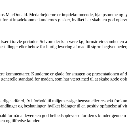
en hos MacDonald. Medarbejderne er imødekommende, hjælpsomme og ly
ivt for at imødekomme kundernes ønsker, hvilket har skabt en god opleve
 især i travle perioder. Selvom der kan være kø, formår virksomheden a
bestillinger eller behov for hurtig levering af mad til større begive
re kommentarer. Kunderne er glade for smagen og præsentationen af de
 generelle standard for maden, som har været med til at skabe gode opl
rlige adfærd, fx i forhold til miljømæssige hensyn eller respekt for k
andlinger og beslutninger, hvilket bidrager til en positiv opfattelse af 
d formår at levere en god helhedsoplevelse for deres kunder gennem god
en og tilfredse kunder.