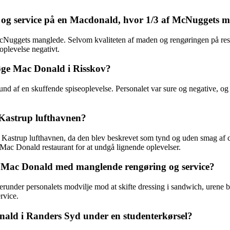
n og service på en Macdonald, hvor 1/3 af McNuggets 
ggets manglede. Selvom kvaliteten af maden og rengøringen på restau
oplevelse negativt.
øge Mac Donald i Risskov?
af en skuffende spiseoplevelse. Personalet var sure og negative, og det
 Kastrup lufthavnen?
Kastrup lufthavnen, da den blev beskrevet som tynd og uden smag af ca
n Mac Donald restaurant for at undgå lignende oplevelser.
n Mac Donald med manglende rengøring og service?
under personalets modvilje mod at skifte dressing i sandwich, urene bor
rvice.
ald i Randers Syd under en studenterkørsel?