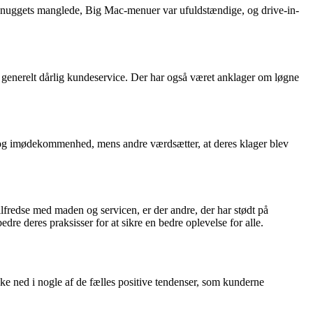
hvor nuggets manglede, Big Mac-menuer var ufuldstændige, og drive-in-
g generelt dårlig kundeservice. Der har også været anklager om løgne
e og imødekommenhed, mens andre værdsætter, at deres klager blev
redse med maden og servicen, er der andre, der har stødt på
re deres praksisser for at sikre en bedre oplevelse for alle.
e ned i nogle af de fælles positive tendenser, som kunderne