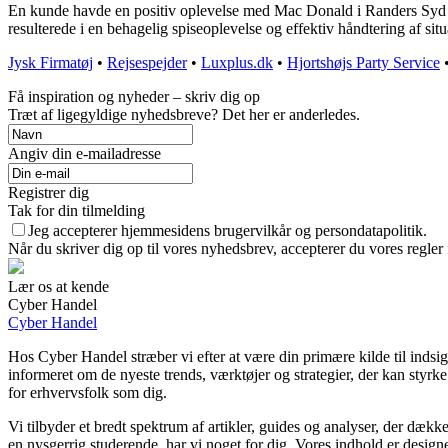
En kunde havde en positiv oplevelse med Mac Donald i Randers Syd u
resulterede i en behagelig spiseoplevelse og effektiv håndtering af situ
Jysk Firmatøj
•
Rejsespejder
•
Luxplus.dk
•
Hjortshøjs Party Service
Få inspiration og nyheder – skriv dig op
Træt af ligegyldige nyhedsbreve? Det her er anderledes.
Angiv din e-mailadresse
Registrer dig
Tak for din tilmelding
Jeg accepterer hjemmesidens brugervilkår og persondatapolitik.
Når du skriver dig op til vores nyhedsbrev, accepterer du vores regler
Lær os at kende
Cyber Handel
Cyber Handel
Hos Cyber Handel stræber vi efter at være din primære kilde til indsigt
informeret om de nyeste trends, værktøjer og strategier, der kan styrk
for erhvervsfolk som dig.
Vi tilbyder et bredt spektrum af artikler, guides og analyser, der dække
en nysgerrig studerende, har vi noget for dig. Vores indhold er designe