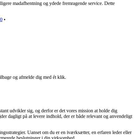
ligere madafhentning og ydede fremragende service. Dette
0
•
tilbage og afmelde dig med ét klik.
tant udvikler sig, og derfor er det vores mission at holde dig
der dagligt på at levere indhold, der er både relevant og anvendeligt
ingsstrategier. Uanset om du er en iværksætter, en erfaren leder eller
formerede beslutninger i din virksomhed.