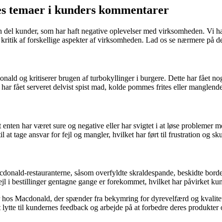
es temaer i kunders kommentarer
del kunder, som har haft negative oplevelser med virksomheden. Vi har
ritik af forskellige aspekter af virksomheden. Lad os se nærmere på d
d og kritiserer brugen af turbokyllinger i burgere. Dette har fået nogl
ar fået serveret delvist spist mad, kolde pommes frites eller manglende 
nten har været sure og negative eller har svigtet i at løse problemer me
at tage ansvar for fejl og mangler, hvilket har ført til frustration og sku
onald-restauranterne, såsom overfyldte skraldespande, beskidte borde
fejl i bestillinger gentagne gange er forekommet, hvilket har påvirket ku
os Macdonald, der spænder fra bekymring for dyrevelfærd og kvalitet
ytte til kundernes feedback og arbejde på at forbedre deres produkter og