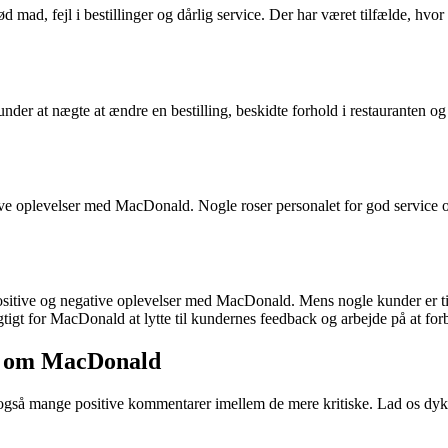
ød mad, fejl i bestillinger og dårlig service. Der har været tilfælde, 
nder at nægte at ændre en bestilling, beskidte forhold i restauranten o
tive oplevelser med MacDonald. Nogle roser personalet for god servic
tive og negative oplevelser med MacDonald. Mens nogle kunder er tilf
igt for MacDonald at lytte til kundernes feedback og arbejde på at forbed
er om MacDonald
også mange positive kommentarer imellem de mere kritiske. Lad os dykk