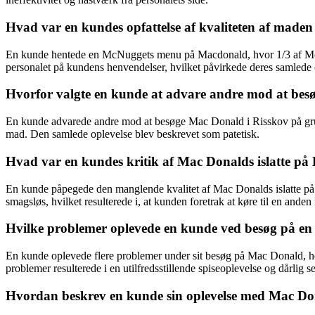
Hvad var en kundes opfattelse af kvaliteten af made
En kunde hentede en McNuggets menu på Macdonald, hvor 1/3 af McNu
personalet på kundens henvendelser, hvilket påvirkede deres samlede 
Hvorfor valgte en kunde at advare andre mod at bes
En kunde advarede andre mod at besøge Mac Donald i Risskov på grund 
mad. Den samlede oplevelse blev beskrevet som patetisk.
Hvad var en kundes kritik af Mac Donalds islatte på
En kunde påpegede den manglende kvalitet af Mac Donalds islatte på 
smagsløs, hvilket resulterede i, at kunden foretrak at køre til en ande
Hvilke problemer oplevede en kunde ved besøg på e
En kunde oplevede flere problemer under sit besøg på Mac Donald, her
problemer resulterede i en utilfredsstillende spiseoplevelse og dårlig se
Hvordan beskrev en kunde sin oplevelse med Mac Don