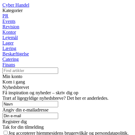
Cyber Handel
Kategorier
PR
Events
Revision
Kontor
Lejemål
Lager
Læring
Beskæftigelse
Catering
Finans
Min konto
Kom i gang
Nyhedsbrevet
Få inspiration og nyheder – skriv dig op
Træt af ligegyldige nyhedsbreve? Det her er anderledes.
Angiv din e-mailadresse
Registrer dig
Tak for din tilmelding
Jeg accepterer hjemmesidens brugervilkår og persondatapolitik.