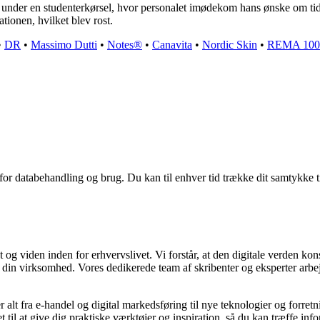
nder en studenterkørsel, hvor personalet imødekom hans ønske om tid
ationen, hvilket blev rost.
•
DR
•
Massimo Dutti
•
Notes®
•
Canavita
•
Nordic Skin
•
REMA 100
 for databehandling og brug. Du kan til enhver tid trække dit samtykke 
 og viden inden for erhvervslivet. Vi forstår, at den digitale verden kons
e din virksomhed. Vores dedikerede team af skribenter og eksperter arbej
r alt fra e-handel og digital markedsføring til nye teknologier og forretn
t til at give dig praktiske værktøjer og inspiration, så du kan træffe in