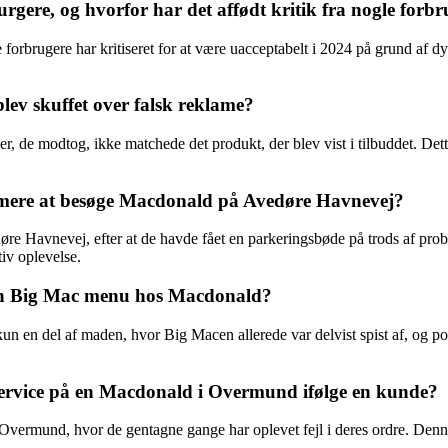
ere, og hvorfor har det affødt kritik fra nogle forbr
forbrugere har kritiseret for at være uacceptabelt i 2024 på grund af dy
ev skuffet over falsk reklame?
de modtog, ikke matchede det produkt, der blev vist i tilbuddet. Dette
ig mere at besøge Macdonald på Avedøre Havnevej?
øre Havnevej, efter at de havde fået en parkeringsbøde på trods af pr
tiv oplevelse.
 en Big Mac menu hos Macdonald?
en del af maden, hvor Big Macen allerede var delvist spist af, og pomm
service på en Macdonald i Overmund ifølge en kunde?
 Overmund, hvor de gentagne gange har oplevet fejl i deres ordre. Denne