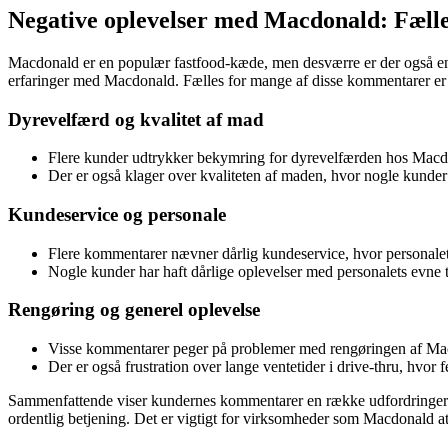
Negative oplevelser med Macdonald: Fæll
Macdonald er en populær fastfood-kæde, men desværre er der også en 
erfaringer med Macdonald. Fælles for mange af disse kommentarer er k
Dyrevelfærd og kvalitet af mad
Flere kunder udtrykker bekymring for dyrevelfærden hos Macdonal
Der er også klager over kvaliteten af maden, hvor nogle kunder h
Kundeservice og personale
Flere kommentarer nævner dårlig kundeservice, hvor personalet e
Nogle kunder har haft dårlige oplevelser med personalets evne til 
Rengøring og generel oplevelse
Visse kommentarer peger på problemer med rengøringen af Macd
Der er også frustration over lange ventetider i drive-thru, hvor 
Sammenfattende viser kundernes kommentarer en række udfordringer h
ordentlig betjening. Det er vigtigt for virksomheder som Macdonald at l