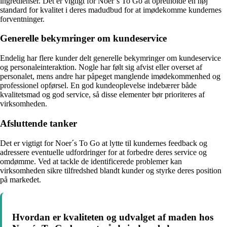
ingredienser. Det er vigtigt for Noer´s To Go at opretholde en høj
standard for kvalitet i deres madudbud for at imødekomme kundernes
forventninger.
Generelle bekymringer om kundeservice
Endelig har flere kunder delt generelle bekymringer om kundeservice
og personaleinteraktion. Nogle har følt sig afvist eller overset af
personalet, mens andre har påpeget manglende imødekommenhed og
professionel opførsel. En god kundeoplevelse indebærer både
kvalitetsmad og god service, så disse elementer bør prioriteres af
virksomheden.
Afsluttende tanker
Det er vigtigt for Noer´s To Go at lytte til kundernes feedback og
adressere eventuelle udfordringer for at forbedre deres service og
omdømme. Ved at tackle de identificerede problemer kan
virksomheden sikre tilfredshed blandt kunder og styrke deres position
på markedet.
Hvordan er kvaliteten og udvalget af maden hos