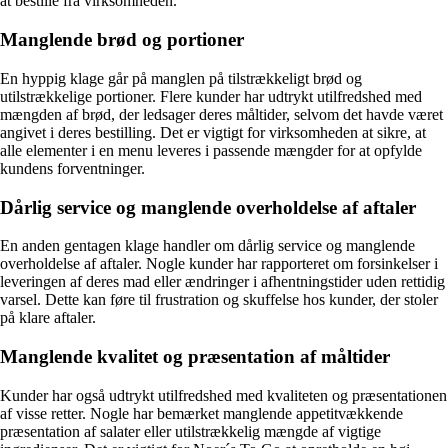
at bestille fra virksomheden.
Manglende brød og portioner
En hyppig klage går på manglen på tilstrækkeligt brød og
utilstrækkelige portioner. Flere kunder har udtrykt utilfredshed med
mængden af brød, der ledsager deres måltider, selvom det havde været
angivet i deres bestilling. Det er vigtigt for virksomheden at sikre, at
alle elementer i en menu leveres i passende mængder for at opfylde
kundens forventninger.
Dårlig service og manglende overholdelse af aftaler
En anden gentagen klage handler om dårlig service og manglende
overholdelse af aftaler. Nogle kunder har rapporteret om forsinkelser i
leveringen af deres mad eller ændringer i afhentningstider uden rettidig
varsel. Dette kan føre til frustration og skuffelse hos kunder, der stoler
på klare aftaler.
Manglende kvalitet og præsentation af måltider
Kunder har også udtrykt utilfredshed med kvaliteten og præsentationen
af visse retter. Nogle har bemærket manglende appetitvækkende
præsentation af salater eller utilstrækkelig mængde af vigtige