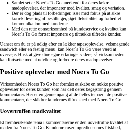
Samlet set er Noer´s To Go anerkendt for deres lækre
madoplevelser, der imponerer med kvalitet, smag og variation.
Der er dog plads til forbedringer, især med fokus på at sikre
korrekt levering af bestillinger, øget fleksibilitet og forbedret
kommunikation med kunderne.
Med den rette opmærksomhed på kundeservice og kvalitet kan
Noer´s To Go fortsat imponere og tiltrække tilfredse kunder.
Uanset om du er på udkig efter en lækker tapasoplevelse, velsmagende
sandwich eller en festlig menu, kan Noer´s To Go være værd at
overveje. Husk at give dine egne erfaringer videre, så virksomheden
kan fortsætte med at udvikle og forbedre deres madoplevelser.
Positive oplevelser med Noers To Go
Virksomheden Noers To Go har formået at skabe en række positive
oplevelser for deres kunder, som har delt deres begejstring gennem
kommentarer. Her er en gennemgang af de fælles temaer i de positive
kommentarer, der skildrer kundernes tilfredshed med Noers To Go.
Uovertruffen madkvalitet
Et fremherskende tema i kommentarerne er den uovertrufne kvalitet af
maden fra Noers To Go. Kunderne roser ingrediensernes friskhed,