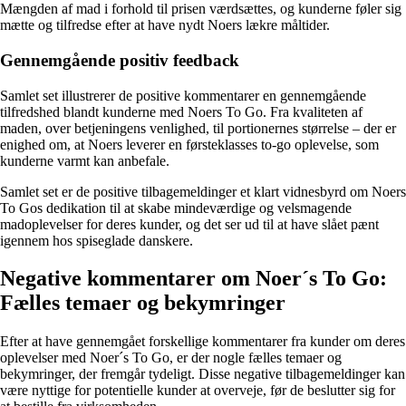
Mængden af mad i forhold til prisen værdsættes, og kunderne føler sig
mætte og tilfredse efter at have nydt Noers lækre måltider.
Gennemgående positiv feedback
Samlet set illustrerer de positive kommentarer en gennemgående
tilfredshed blandt kunderne med Noers To Go. Fra kvaliteten af
maden, over betjeningens venlighed, til portionernes størrelse – der er
enighed om, at Noers leverer en førsteklasses to-go oplevelse, som
kunderne varmt kan anbefale.
Samlet set er de positive tilbagemeldinger et klart vidnesbyrd om Noers
To Gos dedikation til at skabe mindeværdige og velsmagende
madoplevelser for deres kunder, og det ser ud til at have slået pænt
igennem hos spiseglade danskere.
Negative kommentarer om Noer´s To Go:
Fælles temaer og bekymringer
Efter at have gennemgået forskellige kommentarer fra kunder om deres
oplevelser med Noer´s To Go, er der nogle fælles temaer og
bekymringer, der fremgår tydeligt. Disse negative tilbagemeldinger kan
være nyttige for potentielle kunder at overveje, før de beslutter sig for