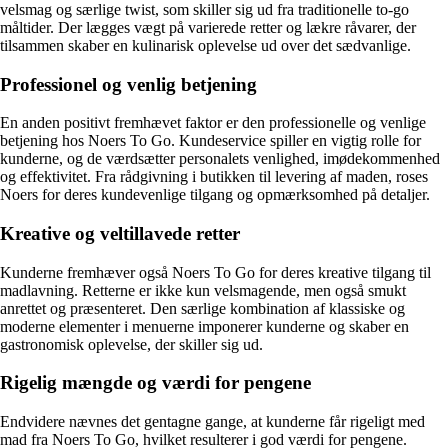
velsmag og særlige twist, som skiller sig ud fra traditionelle to-go
måltider. Der lægges vægt på varierede retter og lækre råvarer, der
tilsammen skaber en kulinarisk oplevelse ud over det sædvanlige.
Professionel og venlig betjening
En anden positivt fremhævet faktor er den professionelle og venlige
betjening hos Noers To Go. Kundeservice spiller en vigtig rolle for
kunderne, og de værdsætter personalets venlighed, imødekommenhed
og effektivitet. Fra rådgivning i butikken til levering af maden, roses
Noers for deres kundevenlige tilgang og opmærksomhed på detaljer.
Kreative og veltillavede retter
Kunderne fremhæver også Noers To Go for deres kreative tilgang til
madlavning. Retterne er ikke kun velsmagende, men også smukt
anrettet og præsenteret. Den særlige kombination af klassiske og
moderne elementer i menuerne imponerer kunderne og skaber en
gastronomisk oplevelse, der skiller sig ud.
Rigelig mængde og værdi for pengene
Endvidere nævnes det gentagne gange, at kunderne får rigeligt med
mad fra Noers To Go, hvilket resulterer i god værdi for pengene.