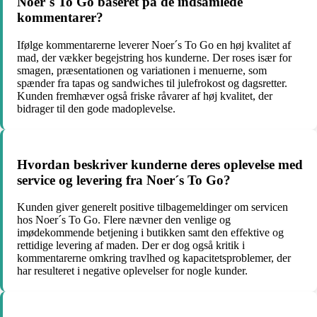
Noer´s To Go baseret på de indsamlede
kommentarer?
Ifølge kommentarerne leverer Noer´s To Go en høj kvalitet af
mad, der vækker begejstring hos kunderne. Der roses især for
smagen, præsentationen og variationen i menuerne, som
spænder fra tapas og sandwiches til julefrokost og dagsretter.
Kunden fremhæver også friske råvarer af høj kvalitet, der
bidrager til den gode madoplevelse.
Hvordan beskriver kunderne deres oplevelse med
service og levering fra Noer´s To Go?
Kunden giver generelt positive tilbagemeldinger om servicen
hos Noer´s To Go. Flere nævner den venlige og
imødekommende betjening i butikken samt den effektive og
rettidige levering af maden. Der er dog også kritik i
kommentarerne omkring travlhed og kapacitetsproblemer, der
har resulteret i negative oplevelser for nogle kunder.