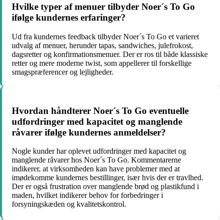
Hvilke typer af menuer tilbyder Noer´s To Go
ifølge kundernes erfaringer?
Ud fra kundernes feedback tilbyder Noer´s To Go et varieret
udvalg af menuer, herunder tapas, sandwiches, julefrokost,
dagsretter og konfirmationsmenuer. Der er ros til både klassiske
retter og mere moderne twist, som appellerer til forskellige
smagspræferencer og lejligheder.
Hvordan håndterer Noer´s To Go eventuelle
udfordringer med kapacitet og manglende
råvarer ifølge kundernes anmeldelser?
Nogle kunder har oplevet udfordringer med kapacitet og
manglende råvarer hos Noer´s To Go. Kommentarerne
indikerer, at virksomheden kan have problemer med at
imødekomme kundernes bestillinger, især hvis der er travlhed.
Der er også frustration over manglende brød og plastikfund i
maden, hvilket indikerer behov for forbedringer i
forsyningskæden og kvalitetskontrol.