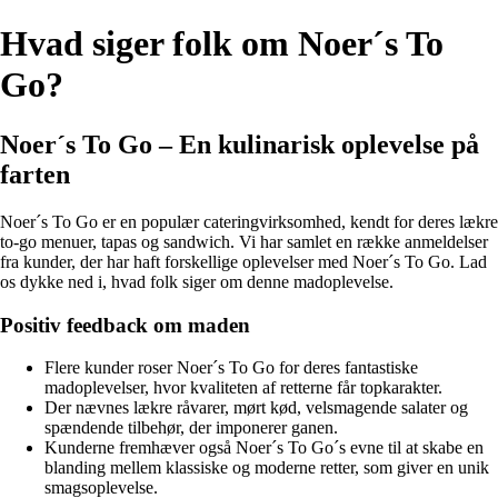
Hvad siger folk om Noer´s To
Go?
Noer´s To Go – En kulinarisk oplevelse på
farten
Noer´s To Go er en populær cateringvirksomhed, kendt for deres lækre
to-go menuer, tapas og sandwich. Vi har samlet en række anmeldelser
fra kunder, der har haft forskellige oplevelser med Noer´s To Go. Lad
os dykke ned i, hvad folk siger om denne madoplevelse.
Positiv feedback om maden
Flere kunder roser Noer´s To Go for deres fantastiske
madoplevelser, hvor kvaliteten af retterne får topkarakter.
Der nævnes lækre råvarer, mørt kød, velsmagende salater og
spændende tilbehør, der imponerer ganen.
Kunderne fremhæver også Noer´s To Go´s evne til at skabe en
blanding mellem klassiske og moderne retter, som giver en unik
smagsoplevelse.