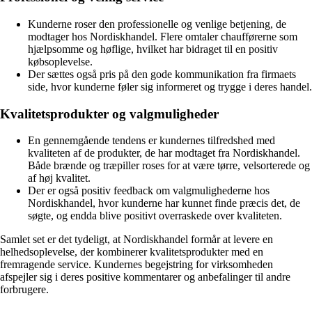
Kunderne roser den professionelle og venlige betjening, de
modtager hos Nordiskhandel. Flere omtaler chaufførerne som
hjælpsomme og høflige, hvilket har bidraget til en positiv
købsoplevelse.
Der sættes også pris på den gode kommunikation fra firmaets
side, hvor kunderne føler sig informeret og trygge i deres handel.
Kvalitetsprodukter og valgmuligheder
En gennemgående tendens er kundernes tilfredshed med
kvaliteten af de produkter, de har modtaget fra Nordiskhandel.
Både brænde og træpiller roses for at være tørre, velsorterede og
af høj kvalitet.
Der er også positiv feedback om valgmulighederne hos
Nordiskhandel, hvor kunderne har kunnet finde præcis det, de
søgte, og endda blive positivt overraskede over kvaliteten.
Samlet set er det tydeligt, at Nordiskhandel formår at levere en
helhedsoplevelse, der kombinerer kvalitetsprodukter med en
fremragende service. Kundernes begejstring for virksomheden
afspejler sig i deres positive kommentarer og anbefalinger til andre
forbrugere.