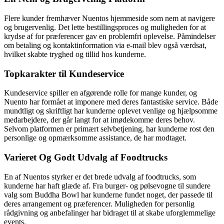
Flere kunder fremhæver Nuentos hjemmeside som nem at navigere
og brugervenlig. Det lette bestillingsproces og muligheden for at
krydse af for præferencer gav en problemfri oplevelse. Påmindelser
om betaling og kontaktinformation via e-mail blev også værdsat,
hvilket skabte tryghed og tillid hos kunderne.
Topkarakter til Kundeservice
Kundeservice spiller en afgørende rolle for mange kunder, og
Nuento har formået at imponere med deres fantastiske service. Både
mundtligt og skriftligt har kunderne oplevet venlige og hjælpsomme
medarbejdere, der går langt for at imødekomme deres behov.
Selvom platformen er primært selvbetjening, har kunderne rost den
personlige og opmærksomme assistance, de har modtaget.
Varieret Og Godt Udvalg af Foodtrucks
En af Nuentos styrker er det brede udvalg af foodtrucks, som
kunderne har haft glæde af. Fra burger- og pølsevogne til sundere
valg som Buddha Bowl har kunderne fundet noget, der passede til
deres arrangement og præferencer. Muligheden for personlig
rådgivning og anbefalinger har bidraget til at skabe uforglemmelige
events.