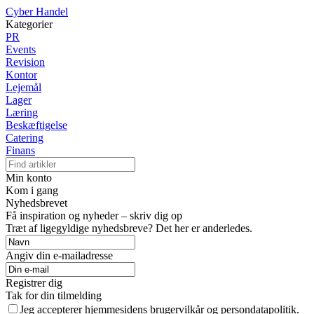
Cyber Handel
Kategorier
PR
Events
Revision
Kontor
Lejemål
Lager
Læring
Beskæftigelse
Catering
Finans
Min konto
Kom i gang
Nyhedsbrevet
Få inspiration og nyheder – skriv dig op
Træt af ligegyldige nyhedsbreve? Det her er anderledes.
Angiv din e-mailadresse
Registrer dig
Tak for din tilmelding
Jeg accepterer hjemmesidens brugervilkår og persondatapolitik.