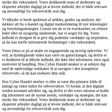
styrke din virksomhed. Vores dedikerede team af skribenter og
eksperter arbejder dagligt på at levere indhold, der er både relevant
og anvendeligt for erhvervsfolk som dig.
Vi tilbyder et bredt spektrum af artikler, guides og analyser, der
dækker alt fra e-handel og digital markedsføring til nye teknologier
og forretningsstrategier. Uanset om du er en iværksætter, en erfaren
leder eller en nysgerrig studerende, har vi noget for dig. Vores
indhold er designet til at give dig praktiske værktøjer og inspiration,
så du kan træffe informerede beslutninger i din virksomhed.
Vores fokus er på at skabe en engagerende og lærerig oplevelse. Vi
ved, at dybdegående viden kan være en gamechanger, og derfor er
vi dedikeret til at tilbyde indhold, der ikke blot informerer, men også
motiverer til handling. Hos Cyber Handel ønsker vi at udstyre dig
med de nødvendige redskaber til at navigere i den komplekse
erhvervsliv, så du kan realisere dine mål.
Hos Cyber Handel stræber vi efter at være din primære kilde til
indsigt og viden inden for erhvervslivet. Vi forstår, at den digitale
verden konstant udvikler sig, og derfor er det vores mission at holde
dig informeret om de nyeste trends, værktøjer og strategier, der kan
styrke din virksomhed. Vores dedikerede team af skribenter og
eksperter arbejder dagligt på at levere indhold, der er både relevant
og anvendeligt for erhvervsfolk som dig.