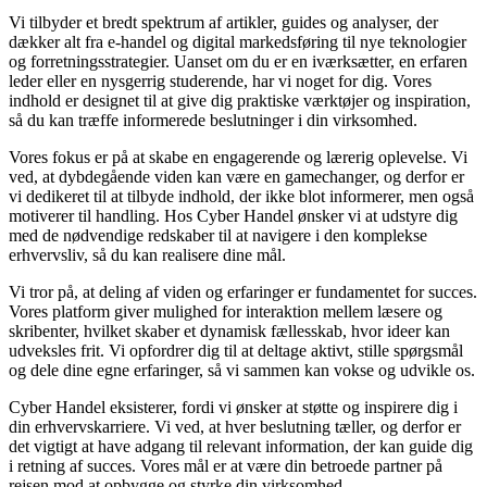
Vi tilbyder et bredt spektrum af artikler, guides og analyser, der
dækker alt fra e-handel og digital markedsføring til nye teknologier
og forretningsstrategier. Uanset om du er en iværksætter, en erfaren
leder eller en nysgerrig studerende, har vi noget for dig. Vores
indhold er designet til at give dig praktiske værktøjer og inspiration,
så du kan træffe informerede beslutninger i din virksomhed.
Vores fokus er på at skabe en engagerende og lærerig oplevelse. Vi
ved, at dybdegående viden kan være en gamechanger, og derfor er
vi dedikeret til at tilbyde indhold, der ikke blot informerer, men også
motiverer til handling. Hos Cyber Handel ønsker vi at udstyre dig
med de nødvendige redskaber til at navigere i den komplekse
erhvervsliv, så du kan realisere dine mål.
Vi tror på, at deling af viden og erfaringer er fundamentet for succes.
Vores platform giver mulighed for interaktion mellem læsere og
skribenter, hvilket skaber et dynamisk fællesskab, hvor ideer kan
udveksles frit. Vi opfordrer dig til at deltage aktivt, stille spørgsmål
og dele dine egne erfaringer, så vi sammen kan vokse og udvikle os.
Cyber Handel eksisterer, fordi vi ønsker at støtte og inspirere dig i
din erhvervskarriere. Vi ved, at hver beslutning tæller, og derfor er
det vigtigt at have adgang til relevant information, der kan guide dig
i retning af succes. Vores mål er at være din betroede partner på
rejsen mod at opbygge og styrke din virksomhed.