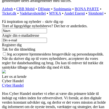
gennemføre deres arrangementer med succes.
Airbnb
•
CBB Mobil
•
DHgate
•
Sushimania
•
BONA PARTE
•
Ticket.dk
•
Vadehavshotellet
•
MYKA
•
Andel Energi
•
Slotshotel
•
Få inspiration og nyheder – skriv dig op
Træt af ligegyldige nyhedsbreve? Det her er anderledes.
Angiv din e-mailadresse
Registrer dig
Tak for din tilmelding
Jeg accepterer hjemmesidens brugervilkår og persondatapolitik.
Når du skriver dig op til vores nyhedsbrev, accepterer du vores
regler for databehandling og brug. Du kan til enhver tid trække dit
samtykke tilbage og afmelde dig med ét klik.
Lær os at kende
Cyber Handel
Cyber Handel
Hos Cyber Handel stræber vi efter at være din primære kilde til
indsigt og viden inden for erhvervslivet. Vi forstår, at den digitale
verden konstant udvikler sig, og derfor er det vores mission at holde
dig informeret om de nyeste trends, værktøjer og strategier, der kan