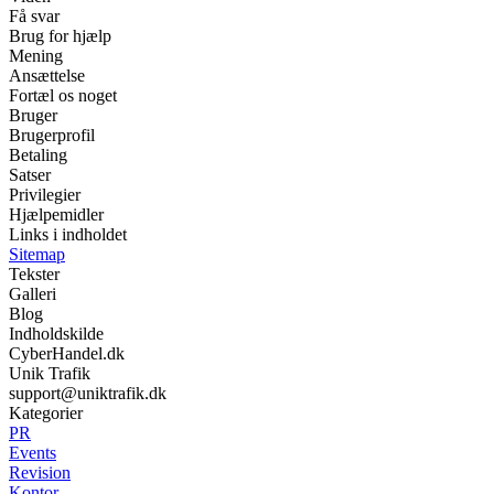
Få svar
Brug for hjælp
Mening
Ansættelse
Fortæl os noget
Bruger
Brugerprofil
Betaling
Satser
Privilegier
Hjælpemidler
Links i indholdet
Sitemap
Tekster
Galleri
Blog
Indholdskilde
CyberHandel.dk
Unik Trafik
support@uniktrafik.dk
Kategorier
PR
Events
Revision
Kontor