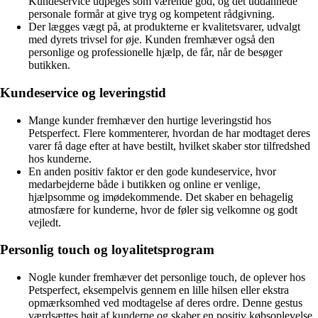
Kundeservice udpeges som værende god, og det uddannede
personale formår at give tryg og kompetent rådgivning.
Der lægges vægt på, at produkterne er kvalitetsvarer, udvalgt
med dyrets trivsel for øje. Kunden fremhæver også den
personlige og professionelle hjælp, de får, når de besøger
butikken.
Kundeservice og leveringstid
Mange kunder fremhæver den hurtige leveringstid hos
Petsperfect. Flere kommenterer, hvordan de har modtaget deres
varer få dage efter at have bestilt, hvilket skaber stor tilfredshed
hos kunderne.
En anden positiv faktor er den gode kundeservice, hvor
medarbejderne både i butikken og online er venlige,
hjælpsomme og imødekommende. Det skaber en behagelig
atmosfære for kunderne, hvor de føler sig velkomne og godt
vejledt.
Personlig touch og loyalitetsprogram
Nogle kunder fremhæver det personlige touch, de oplever hos
Petsperfect, eksempelvis gennem en lille hilsen eller ekstra
opmærksomhed ved modtagelse af deres ordre. Denne gestus
værdsættes højt af kunderne og skaber en positiv købsoplevelse.