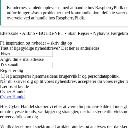
Kundernes samlede oplevelse med at handle hos RaspberryPi.dk er b
udfordringer såsom problemer med kommunikation, defekte varer ell
overveje ved at handle hos RaspberryPi.dk.
Efterskole
•
Airbnb
•
BOLIG∙NET
•
Skan Rejser
•
Nyhavns Færgekro
Få inspiration og nyheder – skriv dig op
Træt af ligegyldige nyhedsbreve? Det her er anderledes.
Angiv din e-mailadresse
Registrer dig
Jeg accepterer hjemmesidens brugervilkår og persondatapolitik.
Når du skriver dig op til vores nyhedsbrev, accepterer du vores regler 
Lær os at kende
Cyber Handel
Cyber Handel
Hos Cyber Handel stræber vi efter at være din primære kilde til indsigt o
om de nyeste trends, værktøjer og strategier, der kan styrke din virksom
erhvervsfolk som dig.
Vi tilbyder et bredt spektrum af artikler, guides og analyser, der dækker