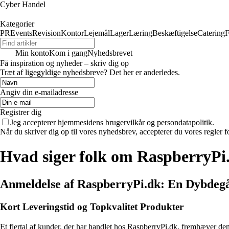
Cyber Handel
Kategorier
PR
Events
Revision
Kontor
Lejemål
Lager
Læring
Beskæftigelse
Catering
F
Min konto
Kom i gang
Nyhedsbrevet
Få inspiration og nyheder – skriv dig op
Træt af ligegyldige nyhedsbreve? Det her er anderledes.
Angiv din e-mailadresse
Registrer dig
Jeg accepterer hjemmesidens brugervilkår og persondatapolitik.
Når du skriver dig op til vores nyhedsbrev, accepterer du vores regler 
Hvad siger folk om RaspberryPi
Anmeldelse af RaspberryPi.dk: En Dybdegå
Kort Leveringstid og Topkvalitet Produkter
Et flertal af kunder, der har handlet hos RaspberryPi.dk, fremhæver den