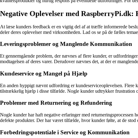
kvalitetsprodukter og hurtig respons på eventuelle udfordringer. For de
Negative Oplevelser med RaspberryPi.dk: 
At læse kunders feedback er en vigtig del af at træffe informerede bes
deler deres oplevelser med virksomheden. Lad os se på de fælles temaer,
Leveringsproblemer og Manglende Kommunikation
Et gennemgående problem, der nævnes af flere kunder, er udfordringer 
modtagelsen af deres varer. Derudover nævnes det, at der er manglend
Kundeservice og Mangel på Hjælp
En anden hyppigt nævnt udfordring er kundeserviceoplevelsen. Flere kund
tilstrækkelig hjælp i disse tilfælde. Nogle kunder udtrykker frustration
Problemer med Returnering og Refundering
Nogle kunder har haft negative erfaringer med returneringsprocessen hos
defekte produkter. Der har været tilfælde, hvor kunder følte, at de stod
Forbedringspotentiale i Service og Kommunikation