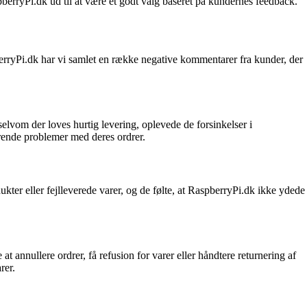
pberryPi.dk ud til at være et godt valg baseret på kundernes feedback.
pberryPi.dk har vi samlet en række negative kommentarer fra kunder, der
lvom der loves hurtig levering, oplevede de forsinkelser i
rende problemer med deres ordrer.
ter eller fejlleverede varer, og de følte, at RaspberryPi.dk ikke ydede
annullere ordrer, få refusion for varer eller håndtere returnering af
rer.