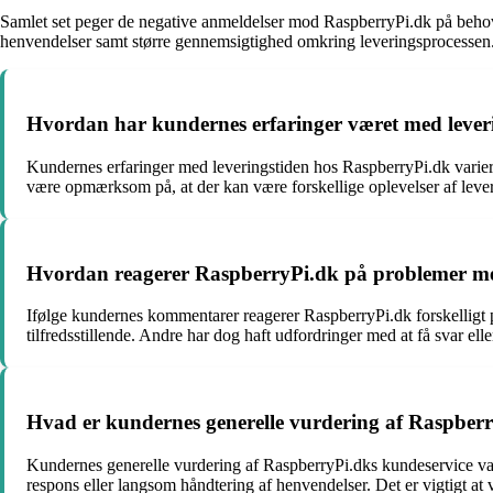
Samlet set peger de negative anmeldelser mod RaspberryPi.dk på behove
henvendelser samt større gennemsigtighed omkring leveringsprocessen. De
Hvordan har kundernes erfaringer været med lever
Kundernes erfaringer med leveringstiden hos RaspberryPi.dk variere
være opmærksom på, at der kan være forskellige oplevelser af leve
Hvordan reagerer RaspberryPi.dk på problemer m
Ifølge kundernes kommentarer reagerer RaspberryPi.dk forskelligt 
tilfredsstillende. Andre har dog haft udfordringer med at få svar ell
Hvad er kundernes generelle vurdering af Raspber
Kundernes generelle vurdering af RaspberryPi.dks kundeservice v
respons eller langsom håndtering af henvendelser. Det er vigtigt a