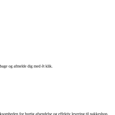
lbage og afmelde dig med ét klik.
rksomheden for hurtig afsendelse og effektiv levering til pakkeshop,