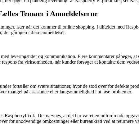
m, der søger en pålidelig leverandør af Raspberry Pi-produkter, ser Ras
Fælles Temaer i Anmeldelserne
lutninger, især når det kommer til online shopping. I tilfældet med Ras
 der går igen i disse anmeldelser.
med leveringstider og kommunikation. Flere kommentarer påpeger, at se
e respons fra virksomheden, når kunder forsøger at kontakte dem vedrø
er fortæller om svære situationer, hvor de stod over for defekte produk
 over mangel på assistance eller langsommelighed i at løse problemer.
 RaspberryPi.dk. Det nævnes, at det har været en udfordrende opgave at 
 over for unødvendige omkostninger eller bureaukrati ved at returnere va