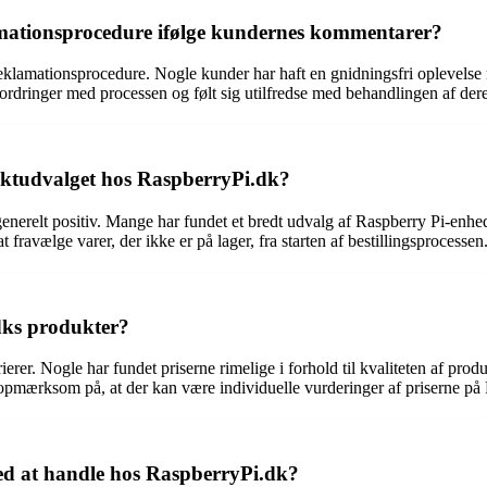
amationsprocedure ifølge kundernes kommentarer?
klamationsprocedure. Nogle kunder har haft en gnidningsfri oplevelse m
fordringer med processen og følt sig utilfredse med behandlingen af der
ktudvalget hos RaspberryPi.dk?
nerelt positiv. Mange har fundet et bredt udvalg af Raspberry Pi-enh
fravælge varer, der ikke er på lager, fra starten af bestillingsprocessen
dks produkter?
r. Nogle har fundet priserne rimelige i forhold til kvaliteten af produ
e opmærksom på, at der kan være individuelle vurderinger af priserne på
ed at handle hos RaspberryPi.dk?