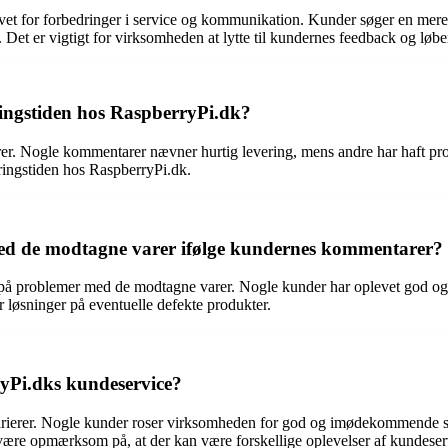
t for forbedringer i service og kommunikation. Kunder søger en mere p
t er vigtigt for virksomheden at lytte til kundernes feedback og løbend
ingstiden hos RaspberryPi.dk?
r. Nogle kommentarer nævner hurtig levering, mens andre har haft proble
ringstiden hos RaspberryPi.dk.
ed de modtagne varer ifølge kundernes kommentarer?
på problemer med de modtagne varer. Nogle kunder har oplevet god og e
er løsninger på eventuelle defekte produkter.
ryPi.dks kundeservice?
arierer. Nogle kunder roser virksomheden for god og imødekommende s
t være opmærksom på, at der kan være forskellige oplevelser af kundese