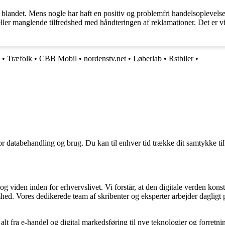
landet. Mens nogle har haft en positiv og problemfri handelsoplevelse 
er manglende tilfredshed med håndteringen af reklamationer. Det er vig
•
Træfolk
•
CBB Mobil
•
nordenstv.net
•
Løberlab
•
Rstbiler
•
for databehandling og brug. Du kan til enhver tid trække dit samtykke ti
g viden inden for erhvervslivet. Vi forstår, at den digitale verden konst
hed. Vores dedikerede team af skribenter og eksperter arbejder dagligt p
 alt fra e-handel og digital markedsføring til nye teknologier og forretni