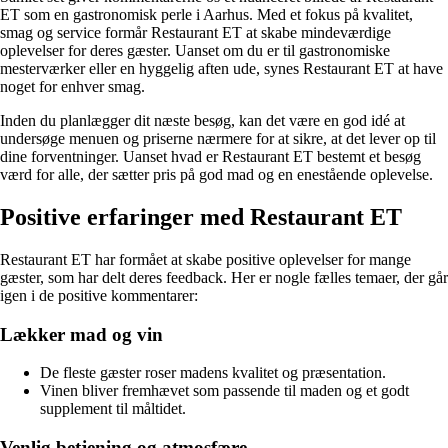
ET som en gastronomisk perle i Aarhus. Med et fokus på kvalitet,
smag og service formår Restaurant ET at skabe mindeværdige
oplevelser for deres gæster. Uanset om du er til gastronomiske
mesterværker eller en hyggelig aften ude, synes Restaurant ET at have
noget for enhver smag.
Inden du planlægger dit næste besøg, kan det være en god idé at
undersøge menuen og priserne nærmere for at sikre, at det lever op til
dine forventninger. Uanset hvad er Restaurant ET bestemt et besøg
værd for alle, der sætter pris på god mad og en enestående oplevelse.
Positive erfaringer med Restaurant ET
Restaurant ET har formået at skabe positive oplevelser for mange
gæster, som har delt deres feedback. Her er nogle fælles temaer, der går
igen i de positive kommentarer:
Lækker mad og vin
De fleste gæster roser madens kvalitet og præsentation.
Vinen bliver fremhævet som passende til maden og et godt
supplement til måltidet.
Venlig betjening og atmosfære