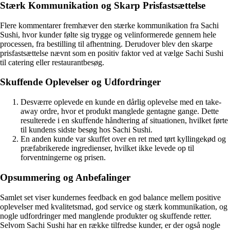
Stærk Kommunikation og Skarp Prisfastsættelse
Flere kommentarer fremhæver den stærke kommunikation fra Sachi
Sushi, hvor kunder følte sig trygge og velinformerede gennem hele
processen, fra bestilling til afhentning. Derudover blev den skarpe
prisfastsættelse nævnt som en positiv faktor ved at vælge Sachi Sushi
til catering eller restaurantbesøg.
Skuffende Oplevelser og Udfordringer
Desværre oplevede en kunde en dårlig oplevelse med en take-
away ordre, hvor et produkt manglede gentagne gange. Dette
resulterede i en skuffende håndtering af situationen, hvilket førte
til kundens sidste besøg hos Sachi Sushi.
En anden kunde var skuffet over en ret med tørt kyllingekød og
præfabrikerede ingredienser, hvilket ikke levede op til
forventningerne og prisen.
Opsummering og Anbefalinger
Samlet set viser kundernes feedback en god balance mellem positive
oplevelser med kvalitetsmad, god service og stærk kommunikation, og
nogle udfordringer med manglende produkter og skuffende retter.
Selvom Sachi Sushi har en række tilfredse kunder, er der også nogle