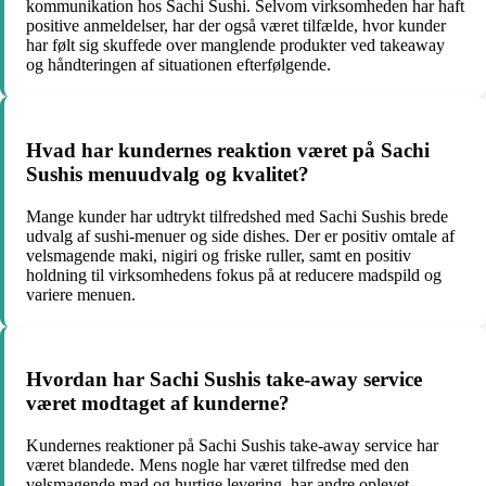
kommunikation hos Sachi Sushi. Selvom virksomheden har haft
positive anmeldelser, har der også været tilfælde, hvor kunder
har følt sig skuffede over manglende produkter ved takeaway
og håndteringen af situationen efterfølgende.
Hvad har kundernes reaktion været på Sachi
Sushis menuudvalg og kvalitet?
Mange kunder har udtrykt tilfredshed med Sachi Sushis brede
udvalg af sushi-menuer og side dishes. Der er positiv omtale af
velsmagende maki, nigiri og friske ruller, samt en positiv
holdning til virksomhedens fokus på at reducere madspild og
variere menuen.
Hvordan har Sachi Sushis take-away service
været modtaget af kunderne?
Kundernes reaktioner på Sachi Sushis take-away service har
været blandede. Mens nogle har været tilfredse med den
velsmagende mad og hurtige levering, har andre oplevet