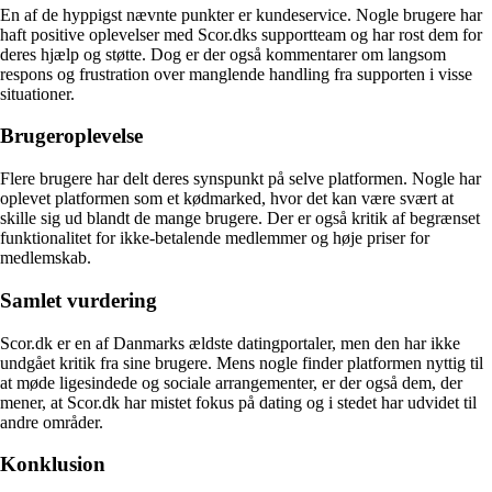
En af de hyppigst nævnte punkter er kundeservice. Nogle brugere har
haft positive oplevelser med Scor.dks supportteam og har rost dem for
deres hjælp og støtte. Dog er der også kommentarer om langsom
respons og frustration over manglende handling fra supporten i visse
situationer.
Brugeroplevelse
Flere brugere har delt deres synspunkt på selve platformen. Nogle har
oplevet platformen som et kødmarked, hvor det kan være svært at
skille sig ud blandt de mange brugere. Der er også kritik af begrænset
funktionalitet for ikke-betalende medlemmer og høje priser for
medlemskab.
Samlet vurdering
Scor.dk er en af Danmarks ældste datingportaler, men den har ikke
undgået kritik fra sine brugere. Mens nogle finder platformen nyttig til
at møde ligesindede og sociale arrangementer, er der også dem, der
mener, at Scor.dk har mistet fokus på dating og i stedet har udvidet til
andre områder.
Konklusion