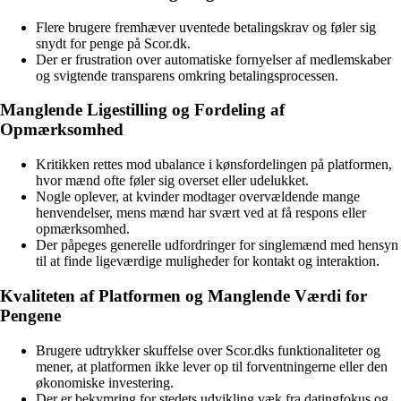
Flere brugere fremhæver uventede betalingskrav og føler sig
snydt for penge på Scor.dk.
Der er frustration over automatiske fornyelser af medlemskaber
og svigtende transparens omkring betalingsprocessen.
Manglende Ligestilling og Fordeling af
Opmærksomhed
Kritikken rettes mod ubalance i kønsfordelingen på platformen,
hvor mænd ofte føler sig overset eller udelukket.
Nogle oplever, at kvinder modtager overvældende mange
henvendelser, mens mænd har svært ved at få respons eller
opmærksomhed.
Der påpeges generelle udfordringer for singlemænd med hensyn
til at finde ligeværdige muligheder for kontakt og interaktion.
Kvaliteten af Platformen og Manglende Værdi for
Pengene
Brugere udtrykker skuffelse over Scor.dks funktionaliteter og
mener, at platformen ikke lever op til forventningerne eller den
økonomiske investering.
Der er bekymring for stedets udvikling væk fra datingfokus og