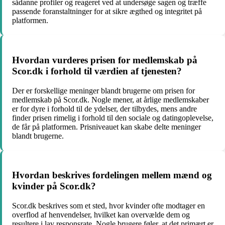
sådanne profiler og reageret ved at undersøge sagen og træffe
passende foranstaltninger for at sikre ægthed og integritet på
platformen.
Hvordan vurderes prisen for medlemskab på
Scor.dk i forhold til værdien af tjenesten?
Der er forskellige meninger blandt brugerne om prisen for
medlemskab på Scor.dk. Nogle mener, at årlige medlemskaber
er for dyre i forhold til de ydelser, der tilbydes, mens andre
finder prisen rimelig i forhold til den sociale og datingoplevelse,
de får på platformen. Prisniveauet kan skabe delte meninger
blandt brugerne.
Hvordan beskrives fordelingen mellem mænd og
kvinder på Scor.dk?
Scor.dk beskrives som et sted, hvor kvinder ofte modtager en
overflod af henvendelser, hvilket kan overvælde dem og
resultere i lav responsrate. Nogle brugere føler, at det primært er