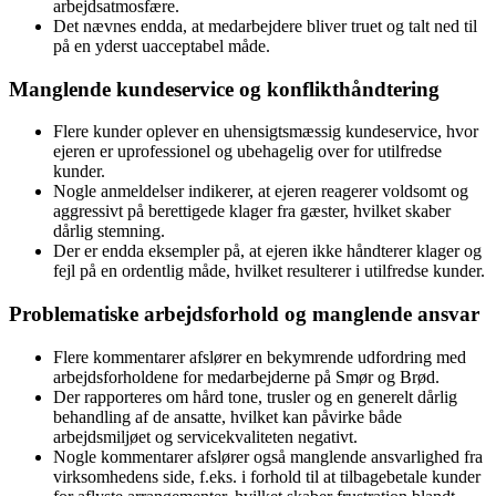
arbejdsatmosfære.
Det nævnes endda, at medarbejdere bliver truet og talt ned til
på en yderst uacceptabel måde.
Manglende kundeservice og konflikthåndtering
Flere kunder oplever en uhensigtsmæssig kundeservice, hvor
ejeren er uprofessionel og ubehagelig over for utilfredse
kunder.
Nogle anmeldelser indikerer, at ejeren reagerer voldsomt og
aggressivt på berettigede klager fra gæster, hvilket skaber
dårlig stemning.
Der er endda eksempler på, at ejeren ikke håndterer klager og
fejl på en ordentlig måde, hvilket resulterer i utilfredse kunder.
Problematiske arbejdsforhold og manglende ansvar
Flere kommentarer afslører en bekymrende udfordring med
arbejdsforholdene for medarbejderne på Smør og Brød.
Der rapporteres om hård tone, trusler og en generelt dårlig
behandling af de ansatte, hvilket kan påvirke både
arbejdsmiljøet og servicekvaliteten negativt.
Nogle kommentarer afslører også manglende ansvarlighed fra
virksomhedens side, f.eks. i forhold til at tilbagebetale kunder