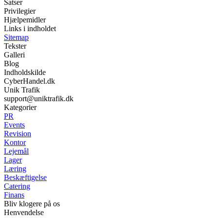
Satser
Privilegier
Hjælpemidler
Links i indholdet
Sitemap
Tekster
Galleri
Blog
Indholdskilde
CyberHandel.dk
Unik Trafik
support@uniktrafik.dk
Kategorier
PR
Events
Revision
Kontor
Lejemål
Lager
Læring
Beskæftigelse
Catering
Finans
Bliv klogere på os
Henvendelse