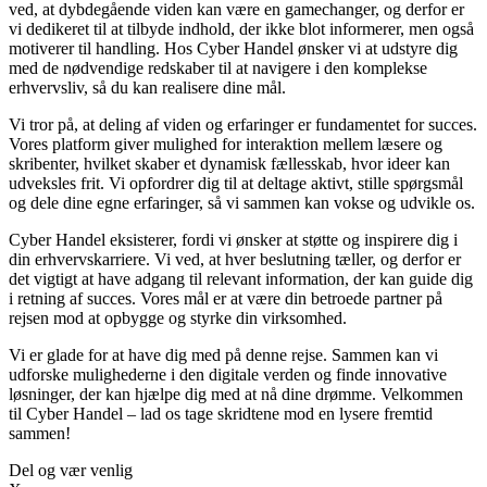
ved, at dybdegående viden kan være en gamechanger, og derfor er
vi dedikeret til at tilbyde indhold, der ikke blot informerer, men også
motiverer til handling. Hos Cyber Handel ønsker vi at udstyre dig
med de nødvendige redskaber til at navigere i den komplekse
erhvervsliv, så du kan realisere dine mål.
Vi tror på, at deling af viden og erfaringer er fundamentet for succes.
Vores platform giver mulighed for interaktion mellem læsere og
skribenter, hvilket skaber et dynamisk fællesskab, hvor ideer kan
udveksles frit. Vi opfordrer dig til at deltage aktivt, stille spørgsmål
og dele dine egne erfaringer, så vi sammen kan vokse og udvikle os.
Cyber Handel eksisterer, fordi vi ønsker at støtte og inspirere dig i
din erhvervskarriere. Vi ved, at hver beslutning tæller, og derfor er
det vigtigt at have adgang til relevant information, der kan guide dig
i retning af succes. Vores mål er at være din betroede partner på
rejsen mod at opbygge og styrke din virksomhed.
Vi er glade for at have dig med på denne rejse. Sammen kan vi
udforske mulighederne i den digitale verden og finde innovative
løsninger, der kan hjælpe dig med at nå dine drømme. Velkommen
til Cyber Handel – lad os tage skridtene mod en lysere fremtid
sammen!
Del og vær venlig