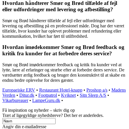
Hvordan håndterer Smør og Brød tilfælde af fejl
eller udfordringer med levering og afbestilling?
Smør og Brød håndterer tilfælde af fejl eller udfordringer med
levering og afbestilling på en professionel måde. Dog har der været
tilfælde, hvor kunder har oplevet problemer med refundering eller
kommunikation, hvilket har ført til utilfredshed.
Hvordan imødekommer Smør og Brød feedback og
kritik fra kunder for at forbedre deres service?
Smør og Brød imødekommer feedback og kritik fra kunder ved at
lytte, lære af erfaringer og stræbe efter at forbedre deres service. De
værdsætter ærlig feedback og bruger den konstruktivt til at skabe en
endnu bedre oplevelse for deres gæster.
Europaeiske ERV
•
Restaurant Hotel-knapp
•
Proshop a/s
•
Madens
Verden
•
Ditur.dk
•
Footpatrol
•
Kviknet
•
Sitn Sleep A/S
•
Vikarbureauer
•
LampeGuru.dk
•
Få inspiration og nyheder – skriv dig op
Træt af ligegyldige nyhedsbreve? Det her er anderledes.
Angiv din e-mailadresse