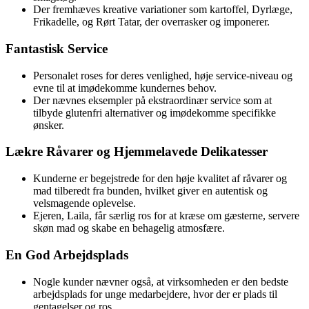
Der fremhæves kreative variationer som kartoffel, Dyrlæge,
Frikadelle, og Rørt Tatar, der overrasker og imponerer.
Fantastisk Service
Personalet roses for deres venlighed, høje service-niveau og
evne til at imødekomme kundernes behov.
Der nævnes eksempler på ekstraordinær service som at
tilbyde glutenfri alternativer og imødekomme specifikke
ønsker.
Lækre Råvarer og Hjemmelavede Delikatesser
Kunderne er begejstrede for den høje kvalitet af råvarer og
mad tilberedt fra bunden, hvilket giver en autentisk og
velsmagende oplevelse.
Ejeren, Laila, får særlig ros for at kræse om gæsterne, servere
skøn mad og skabe en behagelig atmosfære.
En God Arbejdsplads
Nogle kunder nævner også, at virksomheden er den bedste
arbejdsplads for unge medarbejdere, hvor der er plads til
gentagelser og ros.