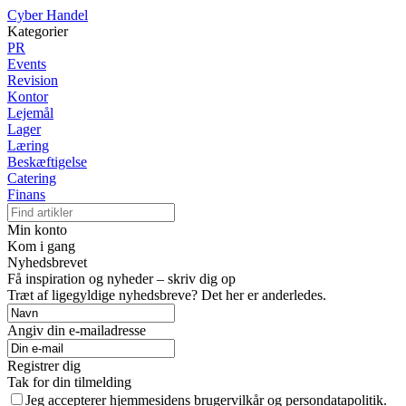
Cyber Handel
Kategorier
PR
Events
Revision
Kontor
Lejemål
Lager
Læring
Beskæftigelse
Catering
Finans
Min konto
Kom i gang
Nyhedsbrevet
Få inspiration og nyheder – skriv dig op
Træt af ligegyldige nyhedsbreve? Det her er anderledes.
Angiv din e-mailadresse
Registrer dig
Tak for din tilmelding
Jeg accepterer hjemmesidens brugervilkår og persondatapolitik.