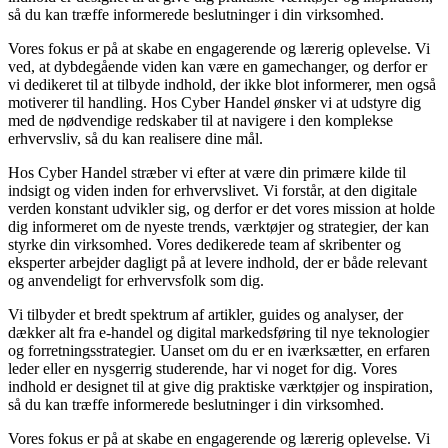
så du kan træffe informerede beslutninger i din virksomhed.
Vores fokus er på at skabe en engagerende og lærerig oplevelse. Vi
ved, at dybdegående viden kan være en gamechanger, og derfor er
vi dedikeret til at tilbyde indhold, der ikke blot informerer, men også
motiverer til handling. Hos Cyber Handel ønsker vi at udstyre dig
med de nødvendige redskaber til at navigere i den komplekse
erhvervsliv, så du kan realisere dine mål.
Hos Cyber Handel stræber vi efter at være din primære kilde til
indsigt og viden inden for erhvervslivet. Vi forstår, at den digitale
verden konstant udvikler sig, og derfor er det vores mission at holde
dig informeret om de nyeste trends, værktøjer og strategier, der kan
styrke din virksomhed. Vores dedikerede team af skribenter og
eksperter arbejder dagligt på at levere indhold, der er både relevant
og anvendeligt for erhvervsfolk som dig.
Vi tilbyder et bredt spektrum af artikler, guides og analyser, der
dækker alt fra e-handel og digital markedsføring til nye teknologier
og forretningsstrategier. Uanset om du er en iværksætter, en erfaren
leder eller en nysgerrig studerende, har vi noget for dig. Vores
indhold er designet til at give dig praktiske værktøjer og inspiration,
så du kan træffe informerede beslutninger i din virksomhed.
Vores fokus er på at skabe en engagerende og lærerig oplevelse. Vi