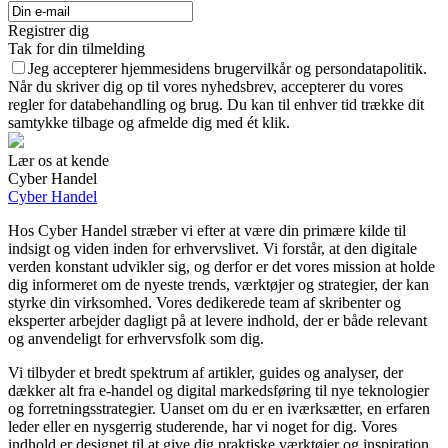
Registrer dig
Tak for din tilmelding
Jeg accepterer hjemmesidens brugervilkår og persondatapolitik.
Når du skriver dig op til vores nyhedsbrev, accepterer du vores
regler for databehandling og brug. Du kan til enhver tid trække dit
samtykke tilbage og afmelde dig med ét klik.
Lær os at kende
Cyber Handel
Cyber Handel
Hos Cyber Handel stræber vi efter at være din primære kilde til
indsigt og viden inden for erhvervslivet. Vi forstår, at den digitale
verden konstant udvikler sig, og derfor er det vores mission at holde
dig informeret om de nyeste trends, værktøjer og strategier, der kan
styrke din virksomhed. Vores dedikerede team af skribenter og
eksperter arbejder dagligt på at levere indhold, der er både relevant
og anvendeligt for erhvervsfolk som dig.
Vi tilbyder et bredt spektrum af artikler, guides og analyser, der
dækker alt fra e-handel og digital markedsføring til nye teknologier
og forretningsstrategier. Uanset om du er en iværksætter, en erfaren
leder eller en nysgerrig studerende, har vi noget for dig. Vores
indhold er designet til at give dig praktiske værktøjer og inspiration,