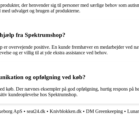
f produkter, der henvender sig til personer med særlige behov som au
ed med udvalget og brugen af produkterne.
 hjælp fra Spektrumshop?
p er overvejende positive. En kunde fremhæver en medarbejder ved na
lse og er villig til at yde ekstra assistance ved behov.
ikation og opfølgning ved køb?
d køb. Der nævnes eksempler på god opfølgning, hurtig respons på h
ositiv kundeoplevelse hos Spektrumshop.
lkeborg ApS
•
seat24.dk
•
Knivblokken.dk
•
DM Greenkeeping
•
Luna