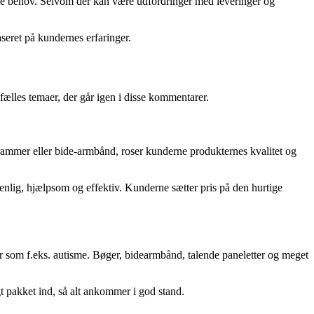
ige behov. Selvom der kan være udfordringer med leveringer og
seret på kundernes erfaringer.
ælles temaer, der går igen i disse kommentarer.
rammer eller bide-armbånd, roser kunderne produkternes kvalitet og
enlig, hjælpsom og effektiv. Kunderne sætter pris på den hurtige
om f.eks. autisme. Bøger, bidearmbånd, talende paneletter og meget
t pakket ind, så alt ankommer i god stand.