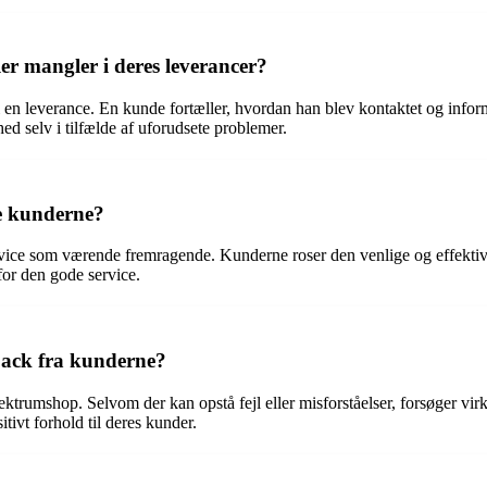
er mangler i deres leverancer?
 i en leverance. En kunde fortæller, hvordan han blev kontaktet og infor
ed selv i tilfælde af uforudsete problemer.
e kunderne?
 som værende fremragende. Kunderne roser den venlige og effektive se
for den gode service.
back fra kunderne?
 Spektrumshop. Selvom der kan opstå fejl eller misforståelser, forsøger 
tivt forhold til deres kunder.