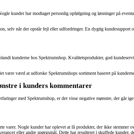
le kunder har modtaget personlig opfølgning og løsninger på eventuelle
 selv når der opstår fejl eller udfordringer. En dygtig kundesupport og
 blandt kunderne hos Spektrumshop. Kvalitetsprodukter, god kundeservice
 det være værd at udforske Spektrumshops sortiment baseret på kunderne
ønstre i kunders kommentarer
aringer med Spektrumshop, er der visse negative mønstre, der går igen
rte varer. Nogle kunder har oplevet at få produkter, der ikke stemmer o
rancer eller andre spørgsmål. Dette har resulteret i skuffede kunder, d