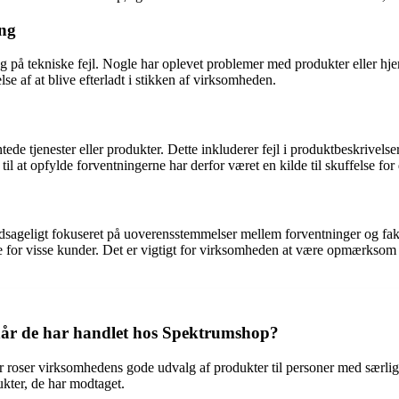
ing
å tekniske fejl. Nogle har oplevet problemer med produkter eller hjemme
else af at blive efterladt i stikken af virksomheden.
e tjenester eller produkter. Dette inkluderer fejl i produktbeskrivelse
 at opfylde forventningerne har derfor været en kilde til skuffelse for 
geligt fokuseret på uoverensstemmelser mellem forventninger og fak
se for visse kunder. Det er vigtigt for virksomheden at være opmærksom
 når de har handlet hos Spektrumshop?
 roser virksomhedens gode udvalg af produkter til personer med særli
ukter, de har modtaget.