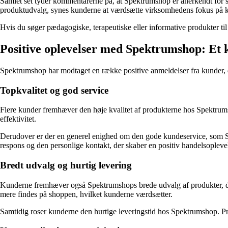
Samlet set tyder kommentarerne på, at Spektrumshop er anerkendt for 
produktudvalg, synes kunderne at værdsætte virksomhedens fokus på kva
Hvis du søger pædagogiske, terapeutiske eller informative produkter t
Positive oplevelser med Spektrumshop: Et 
Spektrumshop har modtaget en række positive anmeldelser fra kunder, d
Topkvalitet og god service
Flere kunder fremhæver den høje kvalitet af produkterne hos Spektrum
effektivitet.
Derudover er der en generel enighed om den gode kundeservice, som Spek
respons og den personlige kontakt, der skaber en positiv handelsopleve
Bredt udvalg og hurtig levering
Kunderne fremhæver også Spektrumshops brede udvalg af produkter, d
mere findes på shoppen, hvilket kunderne værdsætter.
Samtidig roser kunderne den hurtige leveringstid hos Spektrumshop. Pr