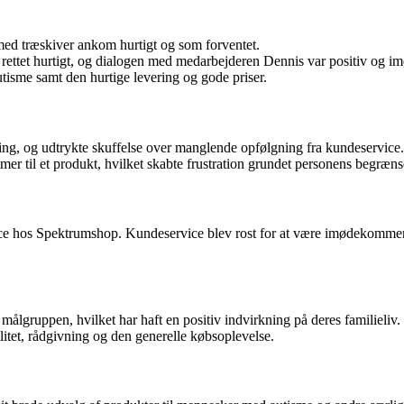
med træskiver ankom hurtigt og som forventet.
v rettet hurtigt, og dialogen med medarbejderen Dennis var positiv og
tisme samt den hurtige levering og gode priser.
ing, og udtrykte skuffelse over manglende opfølgning fra kundeservice.
il et produkt, hvilket skabte frustration grundet personens begrænsed
ce hos Spektrumshop. Kundeservice blev rost for at være imødekommend
målgruppen, hvilket har haft en positiv indvirkning på deres familieliv.
tet, rådgivning og den generelle købsoplevelse.