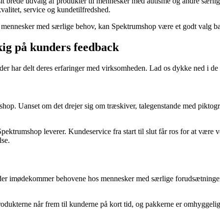
sit brede udvalg af produkter til mennesker med autisme og andre særl
litet, service og kundetilfredshed.
il mennesker med særlige behov, kan Spektrumshop være et godt valg ba
kig på kunders feedback
er har delt deres erfaringer med virksomheden. Lad os dykke ned i de f
shop. Uanset om det drejer sig om træskiver, talegenstande med piktog
trumshop leverer. Kundeservice fra start til slut får ros for at være v
lse.
er imødekommer behovene hos mennesker med særlige forudsætninger s
odukterne når frem til kunderne på kort tid, og pakkerne er omhyggelig