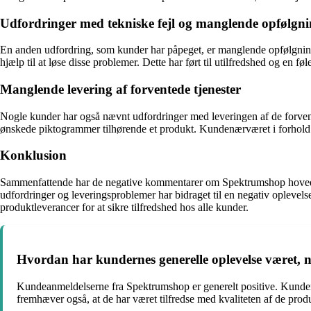
Udfordringer med tekniske fejl og manglende opfølgn
En anden udfordring, som kunder har påpeget, er manglende opfølgning p
hjælp til at løse disse problemer. Dette har ført til utilfredshed og en føl
Manglende levering af forventede tjenester
Nogle kunder har også nævnt udfordringer med leveringen af de forvented
ønskede piktogrammer tilhørende et produkt. Kundenærværet i forhold til
Konklusion
Sammenfattende har de negative kommentarer om Spektrumshop hovedsa
udfordringer og leveringsproblemer har bidraget til en negativ oplevel
produktleverancer for at sikre tilfredshed hos alle kunder.
Hvordan har kundernes generelle oplevelse været,
Kundeanmeldelserne fra Spektrumshop er generelt positive. Kunder
fremhæver også, at de har været tilfredse med kvaliteten af de prod