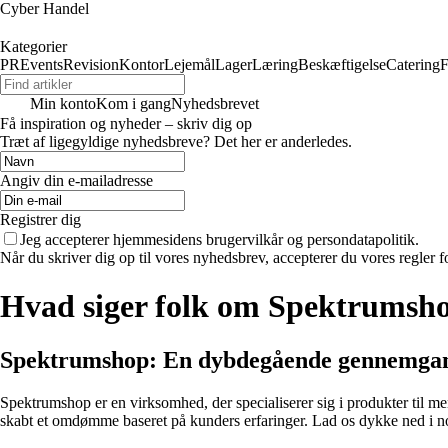
Cyber Handel
Kategorier
PR
Events
Revision
Kontor
Lejemål
Lager
Læring
Beskæftigelse
Catering
F
Min konto
Kom i gang
Nyhedsbrevet
Få inspiration og nyheder – skriv dig op
Træt af ligegyldige nyhedsbreve? Det her er anderledes.
Angiv din e-mailadresse
Registrer dig
Jeg accepterer hjemmesidens brugervilkår og persondatapolitik.
Når du skriver dig op til vores nyhedsbrev, accepterer du vores regler 
Hvad siger folk om Spektrumsh
Spektrumshop: En dybdegående gennemgang
Spektrumshop er en virksomhed, der specialiserer sig i produkter til
skabt et omdømme baseret på kunders erfaringer. Lad os dykke ned i 