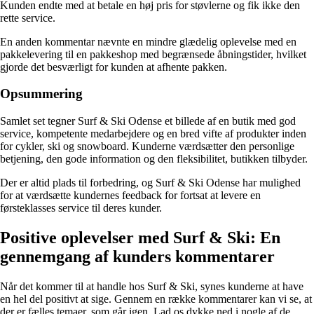
Kunden endte med at betale en høj pris for støvlerne og fik ikke den
rette service.
En anden kommentar nævnte en mindre glædelig oplevelse med en
pakkelevering til en pakkeshop med begrænsede åbningstider, hvilket
gjorde det besværligt for kunden at afhente pakken.
Opsummering
Samlet set tegner Surf & Ski Odense et billede af en butik med god
service, kompetente medarbejdere og en bred vifte af produkter inden
for cykler, ski og snowboard. Kunderne værdsætter den personlige
betjening, den gode information og den fleksibilitet, butikken tilbyder.
Der er altid plads til forbedring, og Surf & Ski Odense har mulighed
for at værdsætte kundernes feedback for fortsat at levere en
førsteklasses service til deres kunder.
Positive oplevelser med Surf & Ski: En
gennemgang af kunders kommentarer
Når det kommer til at handle hos Surf & Ski, synes kunderne at have
en hel del positivt at sige. Gennem en række kommentarer kan vi se, at
der er fælles temaer, som går igen. Lad os dykke ned i nogle af de