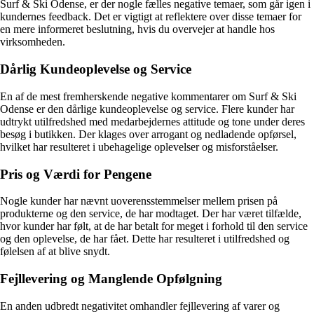
Surf & Ski Odense, er der nogle fælles negative temaer, som går igen i
kundernes feedback. Det er vigtigt at reflektere over disse temaer for
en mere informeret beslutning, hvis du overvejer at handle hos
virksomheden.
Dårlig Kundeoplevelse og Service
En af de mest fremherskende negative kommentarer om Surf & Ski
Odense er den dårlige kundeoplevelse og service. Flere kunder har
udtrykt utilfredshed med medarbejdernes attitude og tone under deres
besøg i butikken. Der klages over arrogant og nedladende opførsel,
hvilket har resulteret i ubehagelige oplevelser og misforståelser.
Pris og Værdi for Pengene
Nogle kunder har nævnt uoverensstemmelser mellem prisen på
produkterne og den service, de har modtaget. Der har været tilfælde,
hvor kunder har følt, at de har betalt for meget i forhold til den service
og den oplevelse, de har fået. Dette har resulteret i utilfredshed og
følelsen af at blive snydt.
Fejllevering og Manglende Opfølgning
En anden udbredt negativitet omhandler fejllevering af varer og