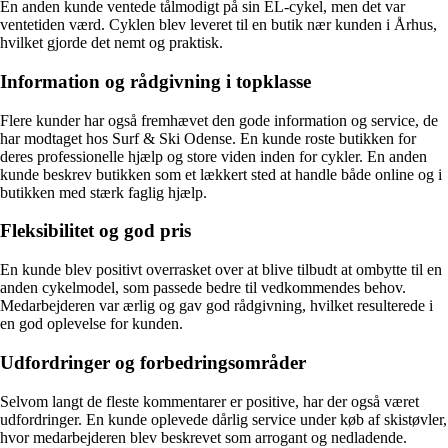
En anden kunde ventede tålmodigt på sin EL-cykel, men det var
ventetiden værd. Cyklen blev leveret til en butik nær kunden i Århus,
hvilket gjorde det nemt og praktisk.
Information og rådgivning i topklasse
Flere kunder har også fremhævet den gode information og service, de
har modtaget hos Surf & Ski Odense. En kunde roste butikken for
deres professionelle hjælp og store viden inden for cykler. En anden
kunde beskrev butikken som et lækkert sted at handle både online og i
butikken med stærk faglig hjælp.
Fleksibilitet og god pris
En kunde blev positivt overrasket over at blive tilbudt at ombytte til en
anden cykelmodel, som passede bedre til vedkommendes behov.
Medarbejderen var ærlig og gav god rådgivning, hvilket resulterede i
en god oplevelse for kunden.
Udfordringer og forbedringsområder
Selvom langt de fleste kommentarer er positive, har der også været
udfordringer. En kunde oplevede dårlig service under køb af skistøvler,
hvor medarbejderen blev beskrevet som arrogant og nedladende.