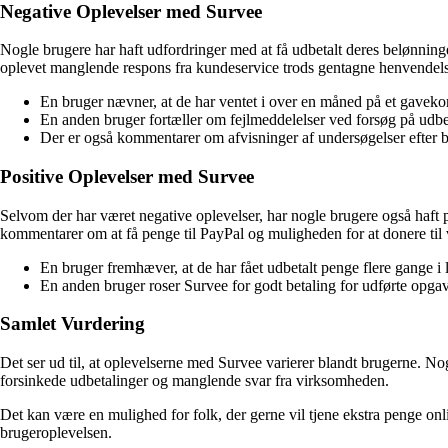
Negative Oplevelser med Survee
Nogle brugere har haft udfordringer med at få udbetalt deres belønnin
oplevet manglende respons fra kundeservice trods gentagne henvendels
En bruger nævner, at de har ventet i over en måned på et gaveko
En anden bruger fortæller om fejlmeddelelser ved forsøg på udbe
Der er også kommentarer om afvisninger af undersøgelser efter br
Positive Oplevelser med Survee
Selvom der har været negative oplevelser, har nogle brugere også haft 
kommentarer om at få penge til PayPal og muligheden for at donere til
En bruger fremhæver, at de har fået udbetalt penge flere gange i 
En anden bruger roser Survee for godt betaling for udførte opgav
Samlet Vurdering
Det ser ud til, at oplevelserne med Survee varierer blandt brugerne. N
forsinkede udbetalinger og manglende svar fra virksomheden.
Det kan være en mulighed for folk, der gerne vil tjene ekstra penge onl
brugeroplevelsen.