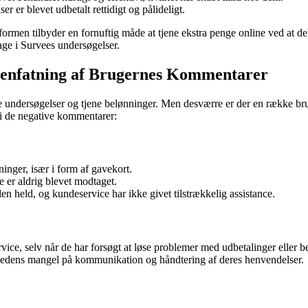
r er blevet udbetalt rettidigt og pålideligt.
ormen tilbyder en fornuftig måde at tjene ekstra penge online ved at delt
age i Survees undersøgelser.
enfatning af Brugernes Kommentarer
te undersøgelser og tjene belønninger. Men desværre er der en række brug
 i de negative kommentarer:
inger, især i form af gavekort.
e er aldrig blevet modtaget.
n held, og kundeservice har ikke givet tilstrækkelig assistance.
ce, selv når de har forsøgt at løse problemer med udbetalinger eller b
omhedens mangel på kommunikation og håndtering af deres henvendelser.