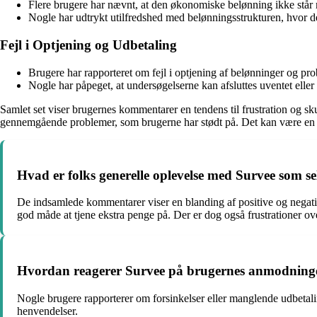
Flere brugere har nævnt, at den økonomiske belønning ikke står 
Nogle har udtrykt utilfredshed med belønningsstrukturen, hvor de 
Fejl i Optjening og Udbetaling
Brugere har rapporteret om fejl i optjening af belønninger og pro
Nogle har påpeget, at undersøgelserne kan afsluttes uventet eller a
Samlet set viser brugernes kommentarer en tendens til frustration og s
gennemgående problemer, som brugerne har stødt på. Det kan være en god
Hvad er folks generelle oplevelse med Survee som s
De indsamlede kommentarer viser en blanding af positive og negati
god måde at tjene ekstra penge på. Der er dog også frustrationer o
Hvordan reagerer Survee på brugernes anmodning
Nogle brugere rapporterer om forsinkelser eller manglende udbetali
henvendelser.