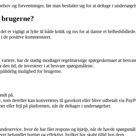
behov og forventninger, før man beslutter sig for at deltage i undersøge
r brugerne?
et er vigtigt at lytte til både kritik og ros for at danne et helhedsbille
 i de positive kommentarer.
variere, har de stadig modtaget regelmæssige spørgeskemaer at besvar
r den tid, de investerer i at besvare spørgsmålene.
pålidelig mulighed for brugerne.
undt på.
 som derefter kan konverteres til gavekort eller blive udbetalt via PayP
 eller fejl på platformen, når de deltager i undersøgelser.
ndeservice, hvor de har fået respons og hjælp, når de havde spørgsmål 
t behandlet hurtigt og effektivt, hvilket har skabt tillid hos dem.