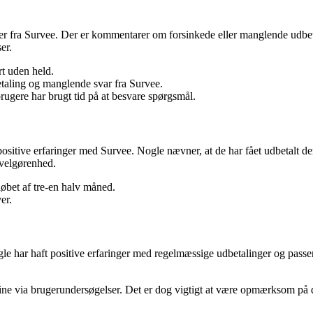
ger fra Survee. Der er kommentarer om forsinkede eller manglende udbe
er.
rt uden held.
taling og manglende svar fra Survee.
ugere har brugt tid på at besvare spørgsmål.
positive erfaringer med Survee. Nogle nævner, at de har fået udbetalt 
 velgørenhed.
løbet af tre-en halv måned.
er.
ogle har haft positive erfaringer med regelmæssige udbetalinger og pass
ine via brugerundersøgelser. Det er dog vigtigt at være opmærksom på de 