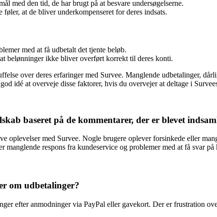
mål med den tid, de har brugt på at besvare undersøgelserne.
føler, at de bliver underkompenseret for deres indsats.
blemer med at få udbetalt det tjente beløb.
t belønninger ikke bliver overført korrekt til deres konti.
kuffelse over deres erfaringer med Survee. Manglende udbetalinger, dårl
 idé at overveje disse faktorer, hvis du overvejer at deltage i Survee
elskab baseret på de kommentarer, der er blevet indsam
ve oplevelser med Survee. Nogle brugere oplever forsinkede eller mang
ver manglende respons fra kundeservice og problemer med at få svar på
er om udbetalinger?
nger efter anmodninger via PayPal eller gavekort. Der er frustration o