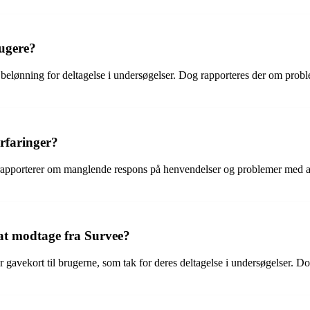
rugere?
 belønning for deltagelse i undersøgelser. Dog rapporteres der om prob
rfaringer?
apporterer om manglende respons på henvendelser og problemer med at få
 at modtage fra Survee?
r gavekort til brugerne, som tak for deres deltagelse i undersøgelser. D