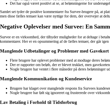
Det har også været positivt at se, at belønningerne for undersøgelse
Samlet set tyder de positive kommentarer fra Survee-brugere på, at platf
men disse fælles temaer kan være nyttige for dem, der overvejer at delt
Negative Oplevelser med Survee: En Samm
Survee er en virksomhed, der tilbyder muligheder for at deltage i betal
kommentarer. Her er en opsummering af de fælles temaer, der går igen
Manglende Udbetalinger og Problemer med Gavekort
Flere brugere har oplevet problemer med at modtage deres belønn
Der er rapporter om beløb, der er blevet trukket, men gavekorten
Nogle brugere har ventet i flere måneder på deres belønninger ude
Manglende Kommunikation og Kundeservice
Brugere har klaget over manglende respons fra Survees kundeservi
Nogle brugere har følt sig ignoreret og frustrerede over virks
Lav Betaling i Forhold til Tidsforbrug