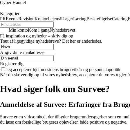
Cyber Handel
Kategorier
PR
Events
Revision
Kontor
Lejemål
Lager
Læring
Beskæftigelse
Catering
F
Min konto
Kom i gang
Nyhedsbrevet
Få inspiration og nyheder – skriv dig op
Træt af ligegyldige nyhedsbreve? Det her er anderledes.
Angiv din e-mailadresse
Registrer dig
Jeg accepterer hjemmesidens brugervilkår og persondatapolitik.
Når du skriver dig op til vores nyhedsbrev, accepterer du vores regler 
Hvad siger folk om Survee?
Anmeldelse af Survee: Erfaringer fra Brug
Survee er en virksomhed, der tilbyder brugerundersøgelser som en mulig
du læse om forskellige brugeres oplevelser, både positive og negative.