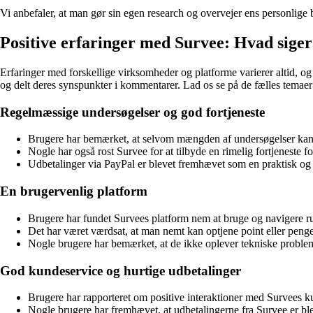
Vi anbefaler, at man gør sin egen research og overvejer ens personlige 
Positive erfaringer med Survee: Hvad sige
Erfaringer med forskellige virksomheder og platforme varierer altid, og d
og delt deres synspunkter i kommentarer. Lad os se på de fælles temaer
Regelmæssige undersøgelser og god fortjeneste
Brugere har bemærket, at selvom mængden af undersøgelser kan 
Nogle har også rost Survee for at tilbyde en rimelig fortjeneste fo
Udbetalinger via PayPal er blevet fremhævet som en praktisk og 
En brugervenlig platform
Brugere har fundet Survees platform nem at bruge og navigere r
Det har været værdsat, at man nemt kan optjene point eller penge,
Nogle brugere har bemærket, at de ikke oplever tekniske problemer
God kundeservice og hurtige udbetalinger
Brugere har rapporteret om positive interaktioner med Survees ku
Nogle brugere har fremhævet, at udbetalingerne fra Survee er bleve