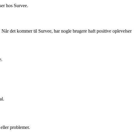
lser hos Survee.
de. Når det kommer til Survee, har nogle brugere haft positive oplevelser
e.
al.
eller problemer.