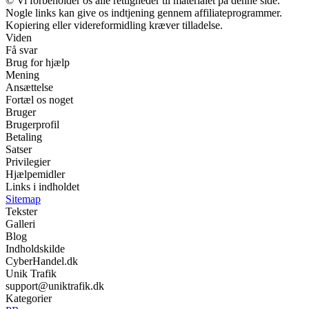
© Vi forbeholder os alle rettigheder til materialet på denne side.
Nogle links kan give os indtjening gennem affiliateprogrammer.
Kopiering eller videreformidling kræver tilladelse.
Viden
Få svar
Brug for hjælp
Mening
Ansættelse
Fortæl os noget
Bruger
Brugerprofil
Betaling
Satser
Privilegier
Hjælpemidler
Links i indholdet
Sitemap
Tekster
Galleri
Blog
Indholdskilde
CyberHandel.dk
Unik Trafik
support@uniktrafik.dk
Kategorier