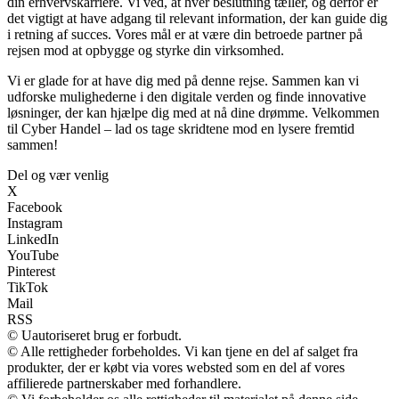
din erhvervskarriere. Vi ved, at hver beslutning tæller, og derfor er
det vigtigt at have adgang til relevant information, der kan guide dig
i retning af succes. Vores mål er at være din betroede partner på
rejsen mod at opbygge og styrke din virksomhed.
Vi er glade for at have dig med på denne rejse. Sammen kan vi
udforske mulighederne i den digitale verden og finde innovative
løsninger, der kan hjælpe dig med at nå dine drømme. Velkommen
til Cyber Handel – lad os tage skridtene mod en lysere fremtid
sammen!
Del og vær venlig
X
Facebook
Instagram
LinkedIn
YouTube
Pinterest
TikTok
Mail
RSS
© Uautoriseret brug er forbudt.
© Alle rettigheder forbeholdes. Vi kan tjene en del af salget fra
produkter, der er købt via vores websted som en del af vores
affilierede partnerskaber med forhandlere.