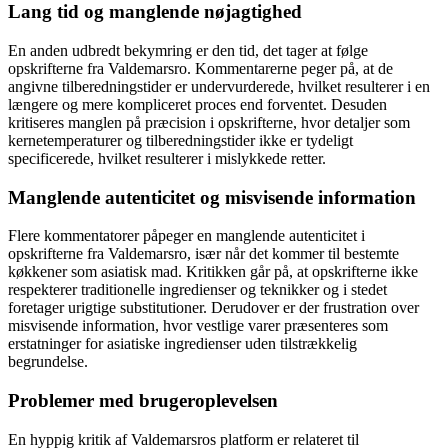
Lang tid og manglende nøjagtighed
En anden udbredt bekymring er den tid, det tager at følge
opskrifterne fra Valdemarsro. Kommentarerne peger på, at de
angivne tilberedningstider er undervurderede, hvilket resulterer i en
længere og mere kompliceret proces end forventet. Desuden
kritiseres manglen på præcision i opskrifterne, hvor detaljer som
kernetemperaturer og tilberedningstider ikke er tydeligt
specificerede, hvilket resulterer i mislykkede retter.
Manglende autenticitet og misvisende information
Flere kommentatorer påpeger en manglende autenticitet i
opskrifterne fra Valdemarsro, især når det kommer til bestemte
køkkener som asiatisk mad. Kritikken går på, at opskrifterne ikke
respekterer traditionelle ingredienser og teknikker og i stedet
foretager urigtige substitutioner. Derudover er der frustration over
misvisende information, hvor vestlige varer præsenteres som
erstatninger for asiatiske ingredienser uden tilstrækkelig
begrundelse.
Problemer med brugeroplevelsen
En hyppig kritik af Valdemarsros platform er relateret til