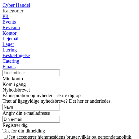
Cyber Handel
Kategorier
PR
Events
Revision
Kontor
Lejemål
Lager
Læring
Beskæftigelse
Catering
Finans
Min konto
Kom i gang
Nyhedsbrevet
Få inspiration og nyheder – skriv dig op
Træt af ligegyldige nyhedsbreve? Det her er anderledes.
Angiv din e-mailadresse
Registrer dig
Tak for din tilmelding
Jeg accepterer hjemmesidens brugervilkår og persondatapolitik.