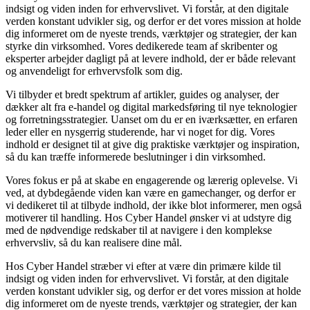
indsigt og viden inden for erhvervslivet. Vi forstår, at den digitale
verden konstant udvikler sig, og derfor er det vores mission at holde
dig informeret om de nyeste trends, værktøjer og strategier, der kan
styrke din virksomhed. Vores dedikerede team af skribenter og
eksperter arbejder dagligt på at levere indhold, der er både relevant
og anvendeligt for erhvervsfolk som dig.
Vi tilbyder et bredt spektrum af artikler, guides og analyser, der
dækker alt fra e-handel og digital markedsføring til nye teknologier
og forretningsstrategier. Uanset om du er en iværksætter, en erfaren
leder eller en nysgerrig studerende, har vi noget for dig. Vores
indhold er designet til at give dig praktiske værktøjer og inspiration,
så du kan træffe informerede beslutninger i din virksomhed.
Vores fokus er på at skabe en engagerende og lærerig oplevelse. Vi
ved, at dybdegående viden kan være en gamechanger, og derfor er
vi dedikeret til at tilbyde indhold, der ikke blot informerer, men også
motiverer til handling. Hos Cyber Handel ønsker vi at udstyre dig
med de nødvendige redskaber til at navigere i den komplekse
erhvervsliv, så du kan realisere dine mål.
Hos Cyber Handel stræber vi efter at være din primære kilde til
indsigt og viden inden for erhvervslivet. Vi forstår, at den digitale
verden konstant udvikler sig, og derfor er det vores mission at holde
dig informeret om de nyeste trends, værktøjer og strategier, der kan