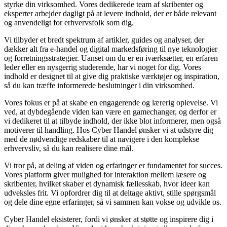
styrke din virksomhed. Vores dedikerede team af skribenter og
eksperter arbejder dagligt på at levere indhold, der er både relevant
og anvendeligt for erhvervsfolk som dig.
Vi tilbyder et bredt spektrum af artikler, guides og analyser, der
dækker alt fra e-handel og digital markedsføring til nye teknologier
og forretningsstrategier. Uanset om du er en iværksætter, en erfaren
leder eller en nysgerrig studerende, har vi noget for dig. Vores
indhold er designet til at give dig praktiske værktøjer og inspiration,
så du kan træffe informerede beslutninger i din virksomhed.
Vores fokus er på at skabe en engagerende og lærerig oplevelse. Vi
ved, at dybdegående viden kan være en gamechanger, og derfor er
vi dedikeret til at tilbyde indhold, der ikke blot informerer, men også
motiverer til handling. Hos Cyber Handel ønsker vi at udstyre dig
med de nødvendige redskaber til at navigere i den komplekse
erhvervsliv, så du kan realisere dine mål.
Vi tror på, at deling af viden og erfaringer er fundamentet for succes.
Vores platform giver mulighed for interaktion mellem læsere og
skribenter, hvilket skaber et dynamisk fællesskab, hvor ideer kan
udveksles frit. Vi opfordrer dig til at deltage aktivt, stille spørgsmål
og dele dine egne erfaringer, så vi sammen kan vokse og udvikle os.
Cyber Handel eksisterer, fordi vi ønsker at støtte og inspirere dig i