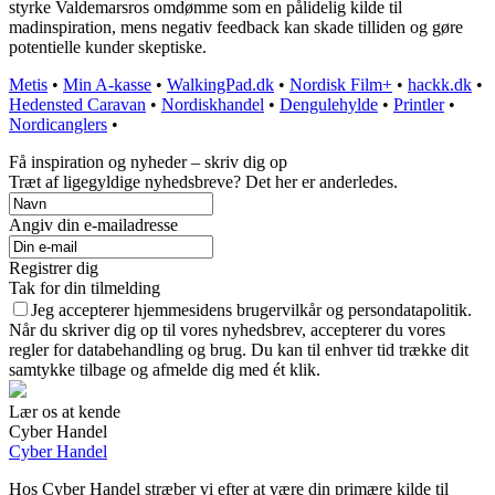
styrke Valdemarsros omdømme som en pålidelig kilde til
madinspiration, mens negativ feedback kan skade tilliden og gøre
potentielle kunder skeptiske.
Metis
•
Min A-kasse
•
WalkingPad.dk
•
Nordisk Film+
•
hackk.dk
•
Hedensted Caravan
•
Nordiskhandel
•
Dengulehylde
•
Printler
•
Nordicanglers
•
Få inspiration og nyheder – skriv dig op
Træt af ligegyldige nyhedsbreve? Det her er anderledes.
Angiv din e-mailadresse
Registrer dig
Tak for din tilmelding
Jeg accepterer hjemmesidens brugervilkår og persondatapolitik.
Når du skriver dig op til vores nyhedsbrev, accepterer du vores
regler for databehandling og brug. Du kan til enhver tid trække dit
samtykke tilbage og afmelde dig med ét klik.
Lær os at kende
Cyber Handel
Cyber Handel
Hos Cyber Handel stræber vi efter at være din primære kilde til