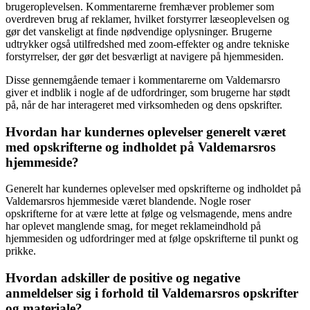
brugeroplevelsen. Kommentarerne fremhæver problemer som
overdreven brug af reklamer, hvilket forstyrrer læseoplevelsen og
gør det vanskeligt at finde nødvendige oplysninger. Brugerne
udtrykker også utilfredshed med zoom-effekter og andre tekniske
forstyrrelser, der gør det besværligt at navigere på hjemmesiden.
Disse gennemgående temaer i kommentarerne om Valdemarsro
giver et indblik i nogle af de udfordringer, som brugerne har stødt
på, når de har interageret med virksomheden og dens opskrifter.
Hvordan har kundernes oplevelser generelt været
med opskrifterne og indholdet på Valdemarsros
hjemmeside?
Generelt har kundernes oplevelser med opskrifterne og indholdet på
Valdemarsros hjemmeside været blandende. Nogle roser
opskrifterne for at være lette at følge og velsmagende, mens andre
har oplevet manglende smag, for meget reklameindhold på
hjemmesiden og udfordringer med at følge opskrifterne til punkt og
prikke.
Hvordan adskiller de positive og negative
anmeldelser sig i forhold til Valdemarsros opskrifter
og materiale?