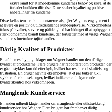
ekstra langt for at imødekomme kundernes behov og sikre, at de
forlader butikken tilfredse. Dette skaber loyalitet og positive
anbefalinger fra kunderne.
Disse fælles temaer i kommentarerne afspejler Wagners engagement i
at levere en positiv og tilfredsstillende kundeoplevelse. Virksomhedens
fokus på kvalitet, service og pålidelighed har bidraget til at opbygge et
stærkt omdømme blandt kunderne, der fortsætter med at vælge Wagner
som deres foretrukne tøjforhandler.
Dårlig Kvalitet af Produkter
En af de mest hyppige klager om Wagner handler om den dårlige
kvalitet af produkterne. Flere brugere har rapporteret om produkter, der
er gået i stykker kort tid efter køb, hvilket har resulteret i skuffelse og
frustration. En bruger nævnte eksempelvis, at et par bukser gik i
stykker efter kun seks uger, hvilket indikerer en bekymrende
kvalitetskontrol hos virksomheden.
Manglende Kundeservice
En anden udbredt klage handler om manglende eller utilstrækkelig
kundeservice hos Wagner. Flere brugere har fremhævet dårlig