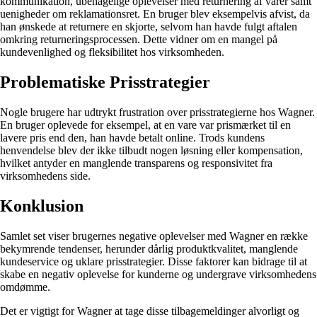
kommunikation, ubehagelige oplevelser med returnering af varer samt
uenigheder om reklamationsret. En bruger blev eksempelvis afvist, da
han ønskede at returnere en skjorte, selvom han havde fulgt aftalen
omkring returneringsprocessen. Dette vidner om en mangel på
kundevenlighed og fleksibilitet hos virksomheden.
Problematiske Prisstrategier
Nogle brugere har udtrykt frustration over prisstrategierne hos Wagner.
En bruger oplevede for eksempel, at en vare var prismærket til en
lavere pris end den, han havde betalt online. Trods kundens
henvendelse blev der ikke tilbudt nogen løsning eller kompensation,
hvilket antyder en manglende transparens og responsivitet fra
virksomhedens side.
Konklusion
Samlet set viser brugernes negative oplevelser med Wagner en række
bekymrende tendenser, herunder dårlig produktkvalitet, manglende
kundeservice og uklare prisstrategier. Disse faktorer kan bidrage til at
skabe en negativ oplevelse for kunderne og undergrave virksomhedens
omdømme.
Det er vigtigt for Wagner at tage disse tilbagemeldinger alvorligt og