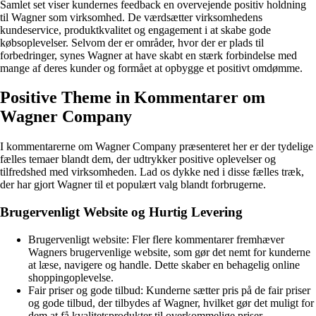
Samlet set viser kundernes feedback en overvejende positiv holdning
til Wagner som virksomhed. De værdsætter virksomhedens
kundeservice, produktkvalitet og engagement i at skabe gode
købsoplevelser. Selvom der er områder, hvor der er plads til
forbedringer, synes Wagner at have skabt en stærk forbindelse med
mange af deres kunder og formået at opbygge et positivt omdømme.
Positive Theme in Kommentarer om
Wagner Company
I kommentarerne om Wagner Company præsenteret her er der tydelige
fælles temaer blandt dem, der udtrykker positive oplevelser og
tilfredshed med virksomheden. Lad os dykke ned i disse fælles træk,
der har gjort Wagner til et populært valg blandt forbrugerne.
Brugervenligt Website og Hurtig Levering
Brugervenligt website: Fler flere kommentarer fremhæver
Wagners brugervenlige website, som gør det nemt for kunderne
at læse, navigere og handle. Dette skaber en behagelig online
shoppingoplevelse.
Fair priser og gode tilbud: Kunderne sætter pris på de fair priser
og gode tilbud, der tilbydes af Wagner, hvilket gør det muligt for
dem at få kvalitetsprodukter til overkommelige priser.