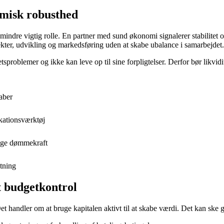
omisk robusthed
e mindre vigtig rolle. En partner med sund økonomi signalerer stabilitet o
ojekter, udvikling og markedsføring uden at skabe ubalance i samarbejdet.
etsproblemer og ikke kan leve op til sine forpligtelser. Derfor bør likvi
aber
ikationsværktøj
elige dømmekraft
tning
ot budgetkontrol
Det handler om at bruge kapitalen aktivt til at skabe værdi. Det kan ske