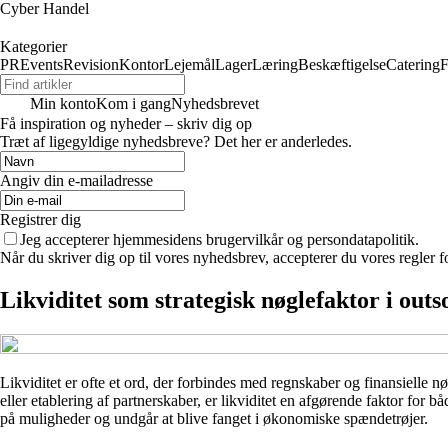
Cyber Handel
Kategorier
PR
Events
Revision
Kontor
Lejemål
Lager
Læring
Beskæftigelse
Catering
F
Min konto
Kom i gang
Nyhedsbrevet
Få inspiration og nyheder – skriv dig op
Træt af ligegyldige nyhedsbreve? Det her er anderledes.
Angiv din e-mailadresse
Registrer dig
Jeg accepterer hjemmesidens brugervilkår og persondatapolitik.
Når du skriver dig op til vores nyhedsbrev, accepterer du vores regler 
Likviditet som strategisk nøglefaktor i out
Likviditet er ofte et ord, der forbindes med regnskaber og finansielle n
eller etablering af partnerskaber, er likviditet en afgørende faktor for b
på muligheder og undgår at blive fanget i økonomiske spændetrøjer.