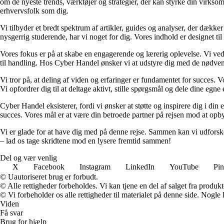
om de nyeste trends, værktøjer og strategier, der kan styrke din virksom
erhvervsfolk som dig.
Vi tilbyder et bredt spektrum af artikler, guides og analyser, der dækker
nysgerrig studerende, har vi noget for dig. Vores indhold er designet ti
Vores fokus er på at skabe en engagerende og lærerig oplevelse. Vi ved
til handling. Hos Cyber Handel ønsker vi at udstyre dig med de nødvend
Vi tror på, at deling af viden og erfaringer er fundamentet for succes. 
Vi opfordrer dig til at deltage aktivt, stille spørgsmål og dele dine egn
Cyber Handel eksisterer, fordi vi ønsker at støtte og inspirere dig i din 
succes. Vores mål er at være din betroede partner på rejsen mod at op
Vi er glade for at have dig med på denne rejse. Sammen kan vi udfors
– lad os tage skridtene mod en lysere fremtid sammen!
Del og vær venlig
X
Facebook
Instagram
LinkedIn
YouTube
Pin
© Uautoriseret brug er forbudt.
© Alle rettigheder forbeholdes. Vi kan tjene en del af salget fra produk
© Vi forbeholder os alle rettigheder til materialet på denne side. Nogle
Viden
Få svar
Brug for hjælp