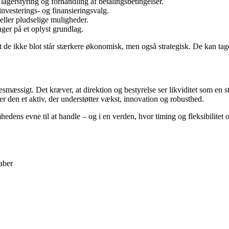
 lagerstyring og forhandling af betalingsbetingelser.
nvesterings- og finansieringsvalg.
eller pludselige muligheder.
nger på et oplyst grundlag.
 de ikke blot står stærkere økonomisk, men også strategisk. De kan tage in
esmæssigt. Det kræver, at direktion og bestyrelse ser likviditet som en str
r den et aktiv, der understøtter vækst, innovation og robusthed.
hedens evne til at handle – og i en verden, hvor timing og fleksibilitet 
aber