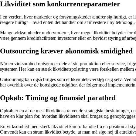
Likviditet som konkurrenceparameter
I en verden, hvor markeder og forsyningskæder ændrer sig hurtigt, er li
reagere hurtigt – hvad enten det handler om at investere i ny teknologi, 
Mange virksomheder undervurderer, hvor meget likviditet betyder for de
være gennem kreditfaciliteter, investorer eller en bevidst styring af arbe
Outsourcing kræver økonomisk smidighed
Når en virksomhed outsourcer dele af sin produktion eller service, frigø
systemer. Her kan en stærk likviditetspolstring være forskellen mellem
Outsourcing kan også bruges som et likviditetsværktøj i sig selv. Ved 
har overblik over de kortsigtede udgifter, der følger med implementerin
Opkøb: Timing og finansiel parathed
Opkøb er en af de mest likviditetskrævende strategiske beslutninger, en
have en klar plan for, hvordan likviditeten skal bruges og genopbygges
En virksomhed med stærk likviditet kan forhandle fra en position af sty
Omvendt kan en stram likviditet betyde, at man må sige nej til attraktiv