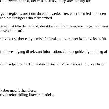
å at levere indhold, der er både relevant og anvendeligt for
ngsstrategier. Uanset om du er en iværksætter, en erfaren leder eller en
erede beslutninger i din virksomhed.
et til at tilbyde indhold, der ikke blot informerer, men også motiverer
alisere dine mål.
r, hvilket skaber et dynamisk fællesskab, hvor ideer kan udveksles frit.
gt at have adgang til relevant information, der kan guide dig i retning af
der kan hjælpe dig med at nå dine drømme. Velkommen til Cyber Handel
rskaber med forhandlere.
r videreformidling kræver tilladelse.