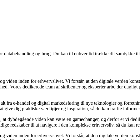
for databehandling og brug. Du kan til enhver tid trække dit samtykke ti
g viden inden for erhvervslivet. Vi forstår, at den digitale verden konst
hed. Vores dedikerede team af skribenter og eksperter arbejder dagligt p
 alt fra e-handel og digital markedsføring til nye teknologier og forretni
l at give dig praktiske værktøjer og inspiration, så du kan træffe inform
, at dybdegående viden kan være en gamechanger, og derfor er vi dediker
ige redskaber til at navigere i den komplekse erhvervsliv, så du kan re
g viden inden for erhvervslivet. Vi forstår, at den digitale verden konst