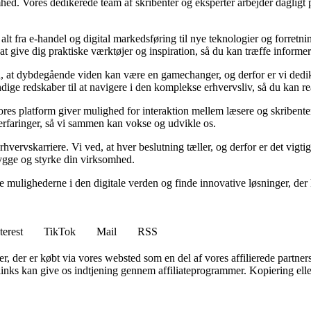
hed. Vores dedikerede team af skribenter og eksperter arbejder dagligt p
 alt fra e-handel og digital markedsføring til nye teknologier og forretni
l at give dig praktiske værktøjer og inspiration, så du kan træffe inform
, at dybdegående viden kan være en gamechanger, og derfor er vi dediker
ige redskaber til at navigere i den komplekse erhvervsliv, så du kan re
Vores platform giver mulighed for interaktion mellem læsere og skribente
e erfaringer, så vi sammen kan vokse og udvikle os.
erhvervskarriere. Vi ved, at hver beslutning tæller, og derfor er det vigti
bygge og styrke din virksomhed.
ke mulighederne i den digitale verden og finde innovative løsninger, 
terest
TikTok
Mail
RSS
ter, der er købt via vores websted som en del af vores affilierede partne
 links kan give os indtjening gennem affiliateprogrammer. Kopiering elle