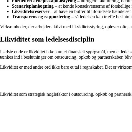
Forbedret arbejdskapitalstyring
– hurtigere fakturering, bedre
Scenarieplanlægning
– at kende konsekvenserne af forskellige i
Likviditetsreserver
– at have en buffer til uforudsete hændelser 
Transparens og rapportering
– så ledelsen kan træffe beslutni
Virksomheder, der arbejder aktivt med likviditetsstyring, oplever ofte, at
Likviditet som ledelsesdisciplin
I sidste ende er likviditet ikke kun et finansielt spørgsmål, men et ledels
tænkes ind i beslutninger om outsourcing, opkøb og partnerskaber, blive
Likviditet er med andre ord ikke bare et tal i regnskabet. Det er virksom
Likviditet som strategisk nøglefaktor i outsourcing, opkøb og partnersk