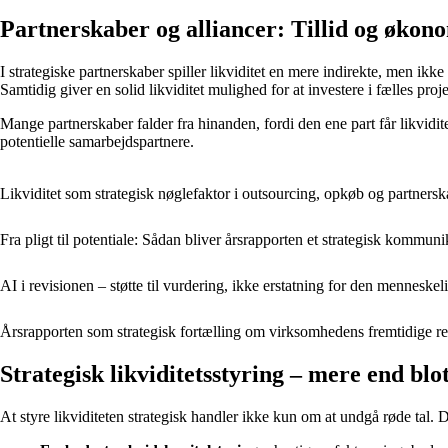
Partnerskaber og alliancer: Tillid og økon
I strategiske partnerskaber spiller likviditet en mere indirekte, men ikk
Samtidig giver en solid likviditet mulighed for at investere i fælles pr
Mange partnerskaber falder fra hinanden, fordi den ene part får likvidit
potentielle samarbejdspartnere.
Likviditet som strategisk nøglefaktor i outsourcing, opkøb og partnersk
Fra pligt til potentiale: Sådan bliver årsrapporten et strategisk kommun
AI i revisionen – støtte til vurdering, ikke erstatning for den mennesk
Årsrapporten som strategisk fortælling om virksomhedens fremtidige re
Strategisk likviditetsstyring – mere end bl
At styre likviditeten strategisk handler ikke kun om at undgå røde tal. 