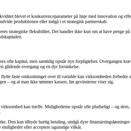
kviditet blevet et konkurrenceparameter på linje med innovation og effek
udvide produktionen eller indgå i et strategisk partnerskab.
res strategiske fleksibilitet. Det handler ikke kun om at have penge på
jdskapitalen.
res ofte kapital, men samtidig opstår nye forpligtelser. Overgangen kræve
 en glidende overgang og en dyr forsinkelse.
at flytte faste omkostninger over til variable kan virksomheden forbedr
gen – og at man ikke tømmer kassen, før gevinsterne viser sig.
 virksomhed kan træffe. Mulighederne opstår ofte pludseligt – og dem, d
.
rke. Den kan tilbyde hurtig betaling, undgå dyre finansieringsløsninger 
e muligheder eller acceptere ugunstige vilkår.