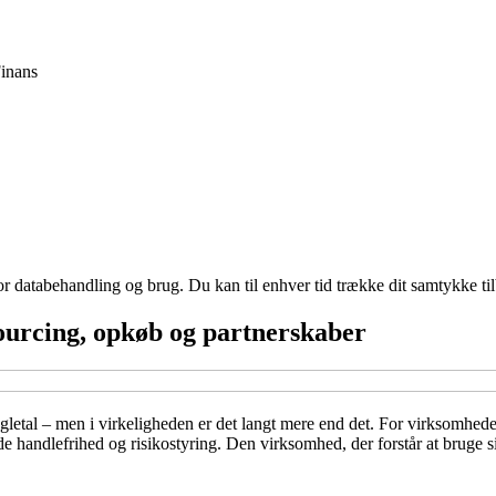
inans
for databehandling og brug. Du kan til enhver tid trække dit samtykke ti
sourcing, opkøb og partnerskaber
øgletal – men i virkeligheden er det langt mere end det. For virksomhede
åde handlefrihed og risikostyring. Den virksomhed, der forstår at bruge sin