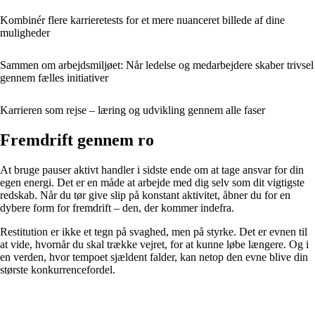
Kombinér flere karrieretests for et mere nuanceret billede af dine
muligheder
Sammen om arbejdsmiljøet: Når ledelse og medarbejdere skaber trivsel
gennem fælles initiativer
Karrieren som rejse – læring og udvikling gennem alle faser
Fremdrift gennem ro
At bruge pauser aktivt handler i sidste ende om at tage ansvar for din
egen energi. Det er en måde at arbejde med dig selv som dit vigtigste
redskab. Når du tør give slip på konstant aktivitet, åbner du for en
dybere form for fremdrift – den, der kommer indefra.
Restitution er ikke et tegn på svaghed, men på styrke. Det er evnen til
at vide, hvornår du skal trække vejret, for at kunne løbe længere. Og i
en verden, hvor tempoet sjældent falder, kan netop den evne blive din
største konkurrencefordel.