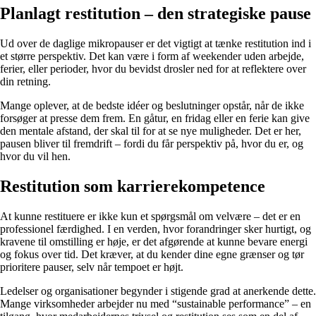
Planlagt restitution – den strategiske pause
Ud over de daglige mikropauser er det vigtigt at tænke restitution ind i
et større perspektiv. Det kan være i form af weekender uden arbejde,
ferier, eller perioder, hvor du bevidst drosler ned for at reflektere over
din retning.
Mange oplever, at de bedste idéer og beslutninger opstår, når de ikke
forsøger at presse dem frem. En gåtur, en fridag eller en ferie kan give
den mentale afstand, der skal til for at se nye muligheder. Det er her,
pausen bliver til fremdrift – fordi du får perspektiv på, hvor du er, og
hvor du vil hen.
Restitution som karrierekompetence
At kunne restituere er ikke kun et spørgsmål om velvære – det er en
professionel færdighed. I en verden, hvor forandringer sker hurtigt, og
kravene til omstilling er høje, er det afgørende at kunne bevare energi
og fokus over tid. Det kræver, at du kender dine egne grænser og tør
prioritere pauser, selv når tempoet er højt.
Ledelser og organisationer begynder i stigende grad at anerkende dette.
Mange virksomheder arbejder nu med “sustainable performance” – en