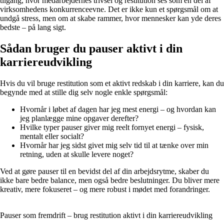
tilgang, hvor medarbejdernes trivsel og restitution ses som en del af
virksomhedens konkurrenceevne. Det er ikke kun et spørgsmål om at
undgå stress, men om at skabe rammer, hvor mennesker kan yde deres
bedste – på lang sigt.
Sådan bruger du pauser aktivt i din
karriereudvikling
Hvis du vil bruge restitution som et aktivt redskab i din karriere, kan du
begynde med at stille dig selv nogle enkle spørgsmål:
Hvornår i løbet af dagen har jeg mest energi – og hvordan kan
jeg planlægge mine opgaver derefter?
Hvilke typer pauser giver mig reelt fornyet energi – fysisk,
mentalt eller socialt?
Hvornår har jeg sidst givet mig selv tid til at tænke over min
retning, uden at skulle levere noget?
Ved at gøre pauser til en bevidst del af din arbejdsrytme, skaber du
ikke bare bedre balance, men også bedre beslutninger. Du bliver mere
kreativ, mere fokuseret – og mere robust i mødet med forandringer.
Pauser som fremdrift – brug restitution aktivt i din karriereudvikling