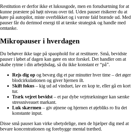
Restitution er derfor ikke et luksusgode, men en forudsætning for at
kunne præstere på højt niveau over tid. Uden pauser risikerer du at
køre på autopilot, miste overblikket og i værste fald brænde ud. Med
pauser får du derimod energi til at tænke strategisk og handle med
omtanke.
Mikropauser i hverdagen
Du behøver ikke tage på spaophold for at restituere. Små, bevidste
pauser i løbet af dagen kan gøre en stor forskel. Det handler om at
skabe rytme i din arbejdsdag, så du ikke konstant er “på”.
Rejs dig op
og bevæg dig et par minutter hver time – det øger
blodcirkulationen og giver hjernen ilt.
Skift fokus
– kig ud ad vinduet, lav en kop te, eller gå en kort
tur.
Træk vejret bevidst
– et par dybe vejrtrækninger kan sænke
stressniveauet markant.
Luk skærmen
– giv øjnene og hjernen et øjebliks ro fra det
konstante input.
Disse små pauser kan virke ubetydelige, men de hjælper dig med at
bevare koncentrationen og forebygge mental træthed.