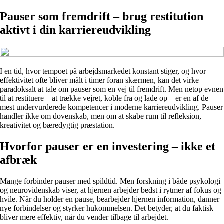
Pauser som fremdrift – brug restitution
aktivt i din karriereudvikling
I en tid, hvor tempoet på arbejdsmarkedet konstant stiger, og hvor
effektivitet ofte bliver målt i timer foran skærmen, kan det virke
paradoksalt at tale om pauser som en vej til fremdrift. Men netop evnen
til at restituere – at trække vejret, koble fra og lade op – er en af de
mest undervurderede kompetencer i moderne karriereudvikling. Pauser
handler ikke om dovenskab, men om at skabe rum til refleksion,
kreativitet og bæredygtig præstation.
Hvorfor pauser er en investering – ikke et
afbræk
Mange forbinder pauser med spildtid. Men forskning i både psykologi
og neurovidenskab viser, at hjernen arbejder bedst i rytmer af fokus og
hvile. Når du holder en pause, bearbejder hjernen information, danner
nye forbindelser og styrker hukommelsen. Det betyder, at du faktisk
bliver mere effektiv, når du vender tilbage til arbejdet.