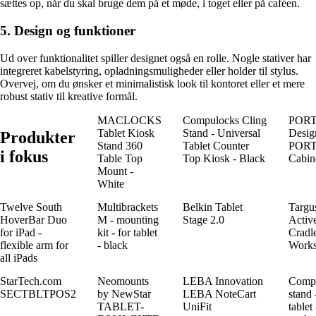
sættes op, når du skal bruge dem på et møde, i toget eller på caféen.
5. Design og funktioner
Ud over funktionalitet spiller designet også en rolle. Nogle stativer har
integreret kabelstyring, opladningsmuligheder eller holder til stylus.
Overvej, om du ønsker et minimalistisk look til kontoret eller et mere
robust stativ til kreative formål.
MACLOCKS
Compulocks Cling
POR
Tablet Kiosk
Stand - Universal
Desig
Produkter
Stand 360
Tablet Counter
POR
i fokus
Table Top
Top Kiosk - Black
Cabine
Mount -
White
Twelve South
Multibrackets
Belkin Tablet
Targu
HoverBar Duo
M - mounting
Stage 2.0
Activ
for iPad -
kit - for tablet
Cradl
flexible arm for
- black
Works
all iPads
StarTech.com
Neomounts
LEBA Innovation
Comp
SECTBLTPOS2
by NewStar
LEBA NoteCart
stand 
TABLET-
UniFit
tablet